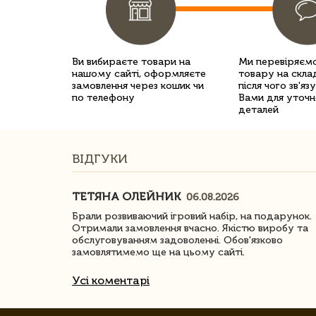
Ви вибираєте товари на
Ми перевіряємо
нашому сайті, оформляєте
товару на склад
замовлення через кошик чи
після чого зв'яз
по телефону
Вами для уточн
деталей
ВІДГУКИ
ТЕТЯНА ОЛЕЙНИК
06.08.2026
ачество
Брали розвиваючий ігровий набір, на подарунок.
Отримали замовлення вчасно. Якістю виробу та
обслуговуванням задоволенні. Обов'язково
замовлятимемо ще на цьому сайті.
Усі коментарі