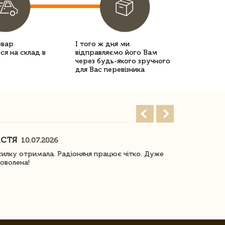
овар
І того ж дня ми
ся на склад в
відправляємо його Вам
через будь-якого зручного
для Вас перевізника
АСТЯ
ПОГОРЕЛО
10.07.2026
илку отримала. Радіоняня працює чітко. Дуже
Отримали віз
оволена!
Доставка з 
завжди була 