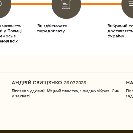
 наявність
Ви здійснюєте
Вибраний т
і у Польщі,
передоплату
доставляєть
уємось з
Україну
ення всіх
АНДРІЙ СВИЩЕНКО
Н
26.07.2026
Біговел чудовий! Міцний пластик, швидко зібрав. Син
Пос
у захваті.
зад