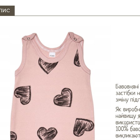
ПИС
Бавовняні
застібки 
зміну підг
Як виробн
найвищу я
використо
100% баво
викликають