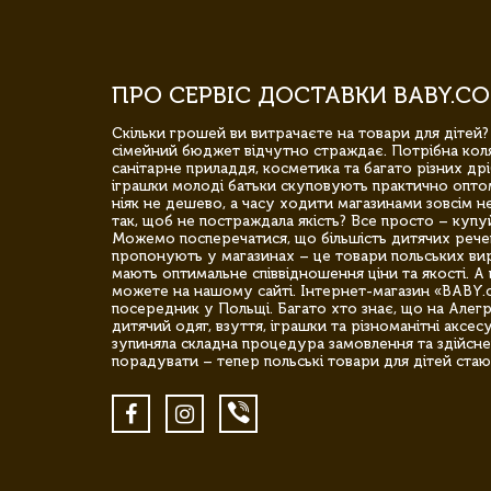
ПРО СЕРВІС ДОСТАВКИ BABY.CO
Скільки грошей ви витрачаєте на товари для дітей?
сімейний бюджет відчутно страждає. Потрібна коля
санітарне приладдя, косметика та багато різних дрі
іграшки молоді батьки скуповують практично опто
ніяк не дешево, а часу ходити магазинами зовсім не
так, щоб не постраждала якість? Все просто – купу
Можемо посперечатися, що більшість дитячих речей,
пропонують у магазинах – це товари польських вир
мають оптимальне співвідношення ціни та якості. А 
можете на нашому сайті. Інтернет-магазин «BABY.
посередник у Польщі. Багато хто знає, що на Але
дитячий одяг, взуття, іграшки та різноманітні аксес
зупиняла складна процедура замовлення та здійсне
порадувати – тепер польські товари для дітей стаю