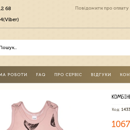
12 68
Повідомити про оплату
4(Viber)
МА РОБОТИ
FAQ
ПРО СЕРВІС
ВІДГУКИ
КОН
КОМБІН
Код:
143
1067