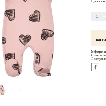
Ціна вка
ВСІ Т
Інформац
Стан тов
Доступна 