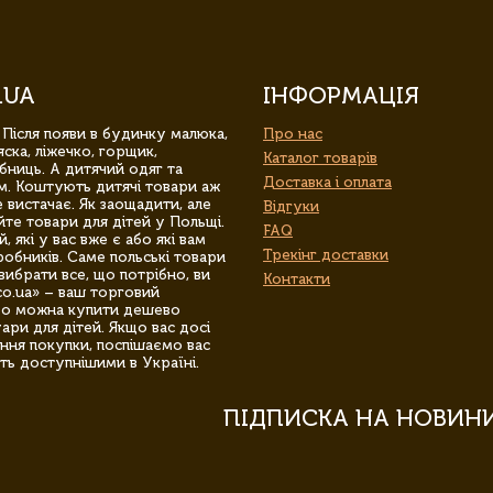
.UA
ІНФОРМАЦІЯ
 Після появи в будинку малюка,
Про нас
ска, ліжечко, горщик,
Каталог товарів
бниць. А дитячий одяг та
Доставка і оплата
м. Коштують дитячі товари аж
 вистачає. Як заощадити, але
Відгуки
йте товари для дітей у Польщі.
FAQ
 які у вас вже є або які вам
Трекінг доставки
обників. Саме польські товари
вибрати все, що потрібно, ви
Контакти
co.ua» – ваш торговий
гро можна купити дешево
уари для дітей. Якщо вас досі
ння покупки, поспішаємо вас
ть доступнішими в Україні.
ПІДПИСКА НА НОВИН