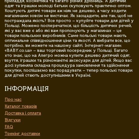
приладдя, косметика та багато різних дрібниць. А дитячий
одяг та іграшки молоді батьки скуповують практично оптом.
Коштують дитячі товари аж ніяк не дешево, а часу ходити
магазинами зовсім не вистачає. Як заощадити, але так, щоб не
постраждала якість? Все просто – купуйте товари для дітей у
Польщі. Можемо посперечатися, що більшість дитячих речей,
які у вас вже є або які вам пропонують у магазинах – це
товари польських виробників. Саме польські товари мають
оптимальне співвідношення ціни та якості. А вибрати все, що
потрібно, ви можете на нашому сайті. Інтернет-магазин
«BABY.co.ua» – ваш торговий посередник у Польщі. Багато
хто знає, що на Алегро можна купити дешево дитячий одяг,
взуття, іграшки та різноманітні аксесуари для дітей. Якщо вас
досі зупиняла складна процедура замовлення та здійснення
покупки, поспішаємо вас порадувати – тепер польські товари
для дітей стають доступнішими в Україні.
ІНФОРМАЦІЯ
Про нас
Каталог товарів
Доставка і оплата
Відгуки
FAQ
Трекінг доставки