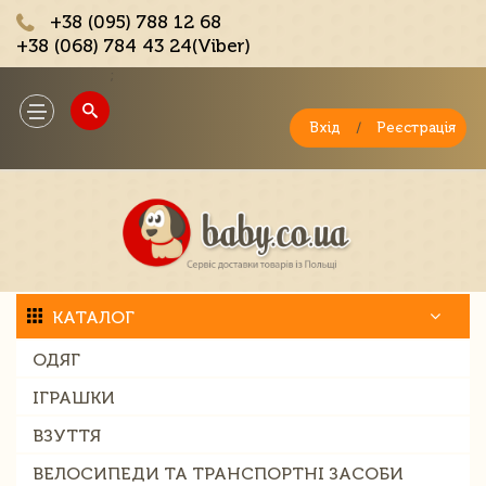
+38 (095) 788 12 68
+38 (068) 784 43 24(Viber)
;
Toggle
navigation
Вхід
/
Реєстрація
КАТАЛОГ
ОДЯГ
ІГРАШКИ
ВЗУТТЯ
ВЕЛОСИПЕДИ ТА ТРАНСПОРТНІ ЗАСОБИ