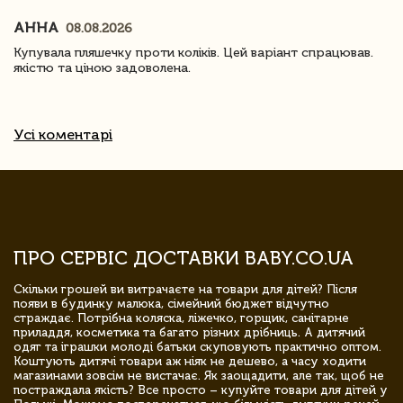
АННА
08.08.2026
Купувала пляшечку проти коліків. Цей варіант спрацював.
якістю та ціною задоволена.
Усі коментарі
ПРО СЕРВІС ДОСТАВКИ BABY.CO.UA
Скільки грошей ви витрачаєте на товари для дітей? Після
появи в будинку малюка, сімейний бюджет відчутно
страждає. Потрібна коляска, ліжечко, горщик, санітарне
приладдя, косметика та багато різних дрібниць. А дитячий
одяг та іграшки молоді батьки скуповують практично оптом.
Коштують дитячі товари аж ніяк не дешево, а часу ходити
магазинами зовсім не вистачає. Як заощадити, але так, щоб не
постраждала якість? Все просто – купуйте товари для дітей у