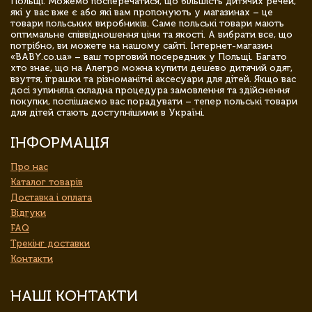
Польщі. Можемо посперечатися, що більшість дитячих речей,
які у вас вже є або які вам пропонують у магазинах – це
товари польських виробників. Саме польські товари мають
оптимальне співвідношення ціни та якості. А вибрати все, що
потрібно, ви можете на нашому сайті. Інтернет-магазин
«BABY.co.ua» – ваш торговий посередник у Польщі. Багато
хто знає, що на Алегро можна купити дешево дитячий одяг,
взуття, іграшки та різноманітні аксесуари для дітей. Якщо вас
досі зупиняла складна процедура замовлення та здійснення
покупки, поспішаємо вас порадувати – тепер польські товари
для дітей стають доступнішими в Україні.
ІНФОРМАЦІЯ
Про нас
Каталог товарів
Доставка і оплата
Відгуки
FAQ
Трекінг доставки
Контакти
НАШІ КОНТАКТИ