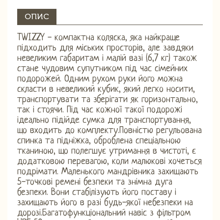
ОПИС
TWIZZY - компактна коляска, яка найкраще
підходить для міських просторів, але завдяки
невеликим габаритам і малій вазі (6,7 кг) також
стане чудовим супутником під час сімейних
подорожей. Одним рухом руки його можна
скласти в невеликий кубик, який легко носити,
транспортувати та зберігати як горизонтально,
так і стоячи. Під час кожної такої подорожі
ідеально підійде сумка для транспортування,
що входить до комплекту.Повністю регульована
спинка та підніжка, оброблена спеціальною
тканиною, що полегшує утримання в чистоті, є
додатковою перевагою, коли малюкові хочеться
подрімати. Маленького мандрівника захищають
5-точкові ремені безпеки та знімна дуга
безпеки. Вони стабілізують його поставу і
захищають його в разі будь-якої небезпеки на
дорозі.Багатофункціональний навіс з фільтром