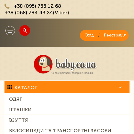
+38 (095) 788 12 68
+38 (068) 784 43 24(Viber)
;
Toggle
navigation
Вхід
/
Реєстрація
КАТАЛОГ
ОДЯГ
ІГРАШКИ
ВЗУТТЯ
ВЕЛОСИПЕДИ ТА ТРАНСПОРТНІ ЗАСОБИ