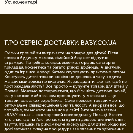
Усі коментарі
ПРО СЕРВІС ДОСТАВКИ BABY.CO.UA
Скільки грошей ви витрачаєте на товари для дітей? Після
появи в будинку малюка, сімейний бюджет відчутно
страждає. Потрібна коляска, ліжечко, горщик, санітарне
приладдя, косметика та багато різних дрібниць. А дитячий
одяг та іграшки молоді батьки скуповують практично оптом.
Коштують дитячі товари аж ніяк не дешево, а часу ходити
магазинами зовсім не вистачає. Як заощадити, але так, щоб не
постраждала якість? Все просто – купуйте товари для дітей у
Польщі. Можемо посперечатися, що більшість дитячих речей,
які у вас вже є або які вам пропонують у магазинах – це
товари польських виробників. Саме польські товари мають
оптимальне співвідношення ціни та якості. А вибрати все, що
потрібно, ви можете на нашому сайті. Інтернет-магазин
«BABY.co.ua» – ваш торговий посередник у Польщі. Багато
хто знає, що на Алегро можна купити дешево дитячий одяг,
взуття, іграшки та різноманітні аксесуари для дітей. Якщо вас
досі зупиняла складна процедура замовлення та здійснення