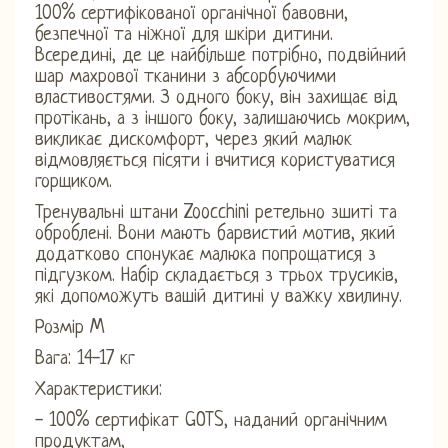
100% сертифікованої органічної бавовни,
безпечної та ніжної для шкіри дитини.
Всередині, де це найбільше потрібно, подвійний
шар махрової тканини з абсорбуючими
властивостями. З одного боку, він захищає від
протікань, а з іншого боку, залишаючись мокрим,
викликає дискомфорт, через який малюк
відмовляється пісяти і вчитися користуватися
горщиком.
Тренувальні штани Zoocchini ретельно зшиті та
оброблені. Вони мають барвистий мотив, який
додатково спонукає малюка попрощатися з
підгузком. Набір складається з трьох трусиків,
які допоможуть вашій дитині у важку хвилину.
Розмір M
Вага: 14-17 кг
Характеристики:
- 100% сертифікат GOTS, наданий органічним
продуктам,