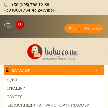
+38 (095) 788 12 68
+38 (068) 784 43 24(Viber)
;
Toggle
navigation
Вхід
/
Реєстрація
КАТАЛОГ
ОДЯГ
ІГРАШКИ
ВЗУТТЯ
ВЕЛОСИПЕДИ ТА ТРАНСПОРТНІ ЗАСОБИ