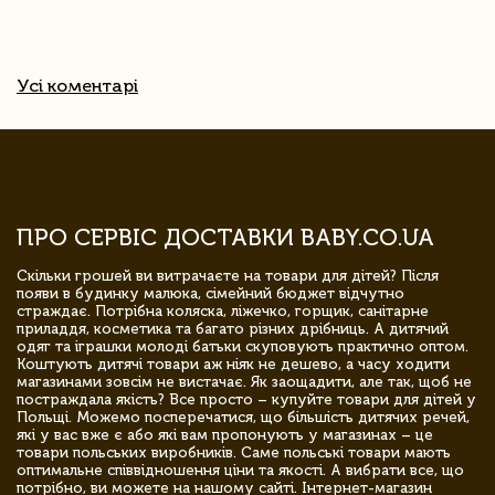
Усі коментарі
ПРО СЕРВІС ДОСТАВКИ BABY.CO.UA
Скільки грошей ви витрачаєте на товари для дітей? Після
появи в будинку малюка, сімейний бюджет відчутно
страждає. Потрібна коляска, ліжечко, горщик, санітарне
приладдя, косметика та багато різних дрібниць. А дитячий
одяг та іграшки молоді батьки скуповують практично оптом.
Коштують дитячі товари аж ніяк не дешево, а часу ходити
магазинами зовсім не вистачає. Як заощадити, але так, щоб не
постраждала якість? Все просто – купуйте товари для дітей у
Польщі. Можемо посперечатися, що більшість дитячих речей,
які у вас вже є або які вам пропонують у магазинах – це
товари польських виробників. Саме польські товари мають
оптимальне співвідношення ціни та якості. А вибрати все, що
потрібно, ви можете на нашому сайті. Інтернет-магазин