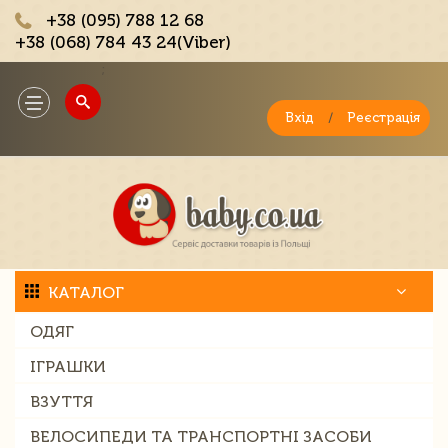
+38 (095) 788 12 68
+38 (068) 784 43 24(Viber)
;
Toggle
navigation
Вхід
/
Реєстрація
КАТАЛОГ
ОДЯГ
ІГРАШКИ
ВЗУТТЯ
ВЕЛОСИПЕДИ ТА ТРАНСПОРТНІ ЗАСОБИ