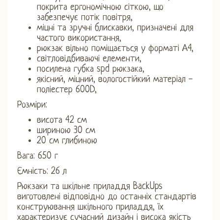
покрита ергономічною сіткою, що
забезпечує потік повітря,
міцні та зручні блискавки, призначені для
частого використання,
рюкзак вільно поміщається у форматі А4,
світловідбиваючі елементи,
посилена губка spd рюкзака,
якісний, міцний, вологостійкий матеріал -
поліестер 600D,
Розміри:
висота 42 см
шириною 30 см
20 см глибиною
Вага: 650 г
Ємність: 26 л
Рюкзаки та шкільне приладдя BackUps
виготовлені відповідно до останніх стандартів
конструювання шкільного приладдя, їх
характеризує сучасний дизайн і висока якість