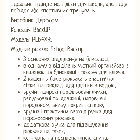
Ідеально підійде не тільки для школи, але і для
поїздок або спортивних тренувань.
Виробник: Дерформ
Колекція: BackUP
Модель: PLB4X95
Модний рюкзак School Backup
3 основних відділення на блискавці,
в одному з відділень місткий органайзер з
кишенею на блискавці і гачком для ключів,
2 кишені з боків рюкзака з еластичної
сітки, наприклад для пляшки з водою,
зручні і широкі профільовані лямки,
регульовані по довжині, наповнені
поролоном, знизу покриті сіткою,
зручна і практична верхня ручка для
перенесення рюкзака,
додаткова ручка для підвішування
рюкзака на гачок,
контурна та посилена піною спина,