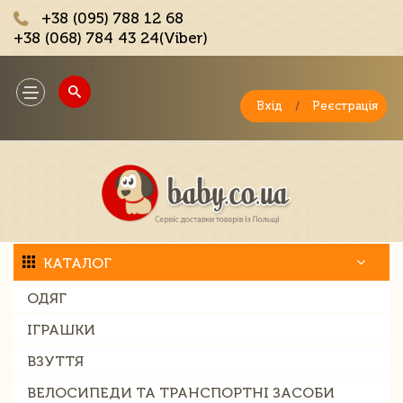
+38 (095) 788 12 68
+38 (068) 784 43 24(Viber)
;
Toggle
navigation
Вхід
/
Реєстрація
КАТАЛОГ
ОДЯГ
ІГРАШКИ
ВЗУТТЯ
ВЕЛОСИПЕДИ ТА ТРАНСПОРТНІ ЗАСОБИ