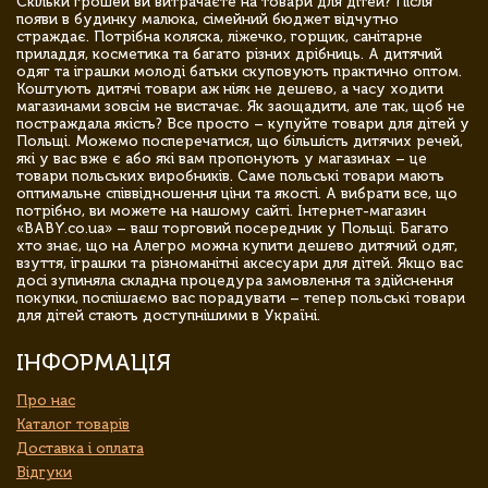
Скільки грошей ви витрачаєте на товари для дітей? Після
появи в будинку малюка, сімейний бюджет відчутно
страждає. Потрібна коляска, ліжечко, горщик, санітарне
приладдя, косметика та багато різних дрібниць. А дитячий
одяг та іграшки молоді батьки скуповують практично оптом.
Коштують дитячі товари аж ніяк не дешево, а часу ходити
магазинами зовсім не вистачає. Як заощадити, але так, щоб не
постраждала якість? Все просто – купуйте товари для дітей у
Польщі. Можемо посперечатися, що більшість дитячих речей,
які у вас вже є або які вам пропонують у магазинах – це
товари польських виробників. Саме польські товари мають
оптимальне співвідношення ціни та якості. А вибрати все, що
потрібно, ви можете на нашому сайті. Інтернет-магазин
«BABY.co.ua» – ваш торговий посередник у Польщі. Багато
хто знає, що на Алегро можна купити дешево дитячий одяг,
взуття, іграшки та різноманітні аксесуари для дітей. Якщо вас
досі зупиняла складна процедура замовлення та здійснення
покупки, поспішаємо вас порадувати – тепер польські товари
для дітей стають доступнішими в Україні.
ІНФОРМАЦІЯ
Про нас
Каталог товарів
Доставка і оплата
Відгуки