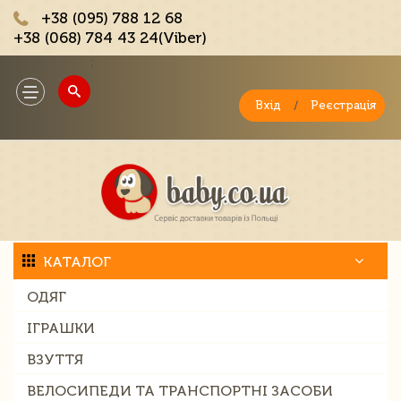
+38 (095) 788 12 68
+38 (068) 784 43 24(Viber)
;
Toggle
navigation
Вхід
/
Реєстрація
КАТАЛОГ
ОДЯГ
ІГРАШКИ
ВЗУТТЯ
ВЕЛОСИПЕДИ ТА ТРАНСПОРТНІ ЗАСОБИ