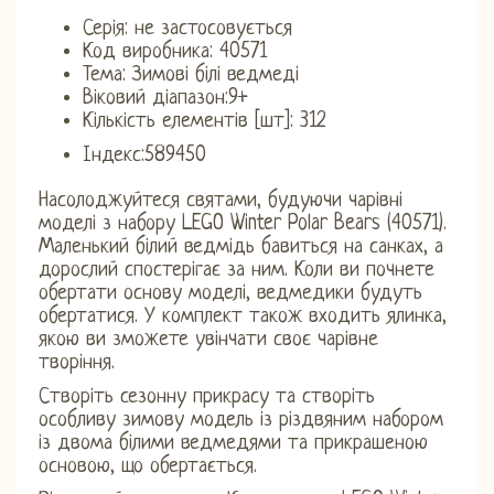
Серія: не застосовується
Код виробника: 40571
Тема: Зимові білі ведмеді
Віковий діапазон:9+
Кількість елементів [шт]: 312
Індекс:589450
Насолоджуйтеся святами, будуючи чарівні
моделі з набору LEGO Winter Polar Bears (40571).
Маленький білий ведмідь бавиться на санках, а
дорослий спостерігає за ним. Коли ви почнете
обертати основу моделі, ведмедики будуть
обертатися. У комплект також входить ялинка,
якою ви зможете увінчати своє чарівне
творіння.
Створіть сезонну прикрасу та створіть
особливу зимову модель із різдвяним набором
із двома білими ведмедями та прикрашеною
основою, що обертається.