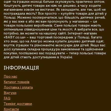
одяг та іграшки молоді батьки скуповують практично оптом.
Коштують дитячі товари аж ніяк не дешево, а часу ходити
магазинами зовсім не вистачає. Як заощадити, але так, щоб не
постраждала якість? Все просто – купуйте товари для дітей у
Польщі. Можемо посперечатися, що більшість дитячих речей,
які у вас вже є або які вам пропонують у магазинах – це
товари польських виробників. Саме польські товари мають
оптимальне співвідношення ціни та якості. А вибрати все, що
потрібно, ви можете на нашому сайті. Інтернет-магазин
«BABY.co.ua» – ваш торговий посередник у Польщі. Багато
хто знає, що на Алегро можна купити дешево дитячий одяг,
взуття, іграшки та різноманітні аксесуари для дітей. Якщо вас
досі зупиняла складна процедура замовлення та здійснення
покупки, поспішаємо вас порадувати – тепер польські товари
для дітей стають доступнішими в Україні.
ІНФОРМАЦІЯ
Про нас
Каталог товарів
Доставка і оплата
Відгуки
FAQ
Трекінг доставки
Контакти