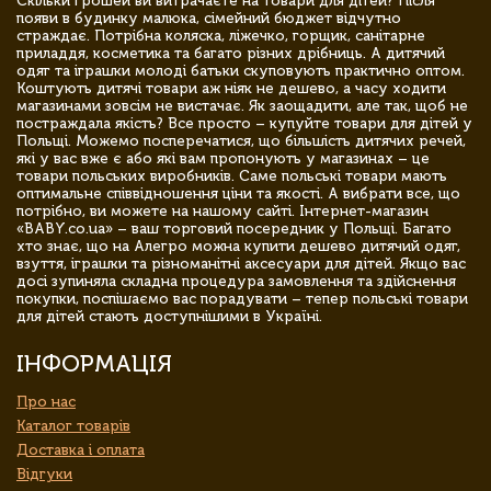
Скільки грошей ви витрачаєте на товари для дітей? Після
появи в будинку малюка, сімейний бюджет відчутно
страждає. Потрібна коляска, ліжечко, горщик, санітарне
приладдя, косметика та багато різних дрібниць. А дитячий
одяг та іграшки молоді батьки скуповують практично оптом.
Коштують дитячі товари аж ніяк не дешево, а часу ходити
магазинами зовсім не вистачає. Як заощадити, але так, щоб не
постраждала якість? Все просто – купуйте товари для дітей у
Польщі. Можемо посперечатися, що більшість дитячих речей,
які у вас вже є або які вам пропонують у магазинах – це
товари польських виробників. Саме польські товари мають
оптимальне співвідношення ціни та якості. А вибрати все, що
потрібно, ви можете на нашому сайті. Інтернет-магазин
«BABY.co.ua» – ваш торговий посередник у Польщі. Багато
хто знає, що на Алегро можна купити дешево дитячий одяг,
взуття, іграшки та різноманітні аксесуари для дітей. Якщо вас
досі зупиняла складна процедура замовлення та здійснення
покупки, поспішаємо вас порадувати – тепер польські товари
для дітей стають доступнішими в Україні.
ІНФОРМАЦІЯ
Про нас
Каталог товарів
Доставка і оплата
Відгуки