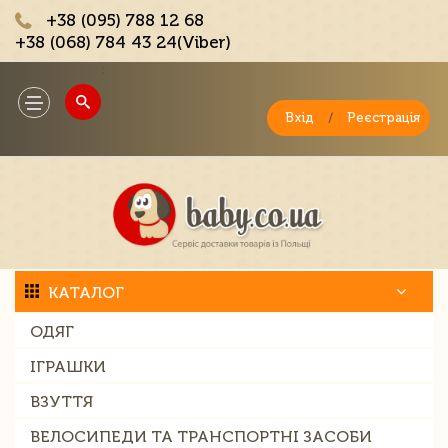
+38 (095) 788 12 68
+38 (068) 784 43 24(Viber)
;
Toggle
navigation
Вхід
/
Реєстрація
КАТАЛОГ
ОДЯГ
ІГРАШКИ
ВЗУТТЯ
ВЕЛОСИПЕДИ ТА ТРАНСПОРТНІ ЗАСОБИ