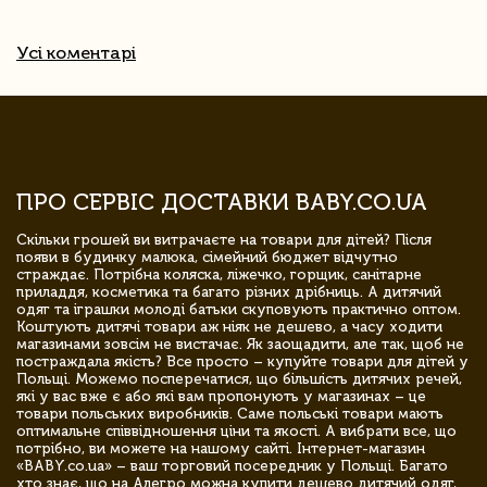
Усі коментарі
ПРО СЕРВІС ДОСТАВКИ BABY.CO.UA
Скільки грошей ви витрачаєте на товари для дітей? Після
появи в будинку малюка, сімейний бюджет відчутно
страждає. Потрібна коляска, ліжечко, горщик, санітарне
приладдя, косметика та багато різних дрібниць. А дитячий
одяг та іграшки молоді батьки скуповують практично оптом.
Коштують дитячі товари аж ніяк не дешево, а часу ходити
магазинами зовсім не вистачає. Як заощадити, але так, щоб не
постраждала якість? Все просто – купуйте товари для дітей у
Польщі. Можемо посперечатися, що більшість дитячих речей,
які у вас вже є або які вам пропонують у магазинах – це
товари польських виробників. Саме польські товари мають
оптимальне співвідношення ціни та якості. А вибрати все, що
потрібно, ви можете на нашому сайті. Інтернет-магазин
«BABY.co.ua» – ваш торговий посередник у Польщі. Багато
хто знає, що на Алегро можна купити дешево дитячий одяг,