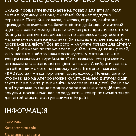
Скільки грошей ви витрачаєте на товари для дітей? Після
появи в будинку малюка, сімейний бюджет відчутно
страждає. Потрібна коляска, ліжечко, горщик, санітарне
приладдя, косметика та багато різних дрібниць. А дитячий
одяг та іграшки молоді батьки скуповують практично оптом.
Коштують дитячі товари аж ніяк не дешево, а часу ходити
магазинами зовсім не вистачає. Як заощадити, але так, щоб не
постраждала якість? Все просто – купуйте товари для дітей у
Польщі. Можемо посперечатися, що більшість дитячих речей,
які у вас вже є або які вам пропонують у магазинах – це
товари польських виробників. Саме польські товари мають
оптимальне співвідношення ціни та якості. А вибрати все, що
потрібно, ви можете на нашому сайті. Інтернет-магазин
«BABY.co.ua» – ваш торговий посередник у Польщі. Багато
хто знає, що на Алегро можна купити дешево дитячий одяг,
взуття, іграшки та різноманітні аксесуари для дітей. Якщо вас
досі зупиняла складна процедура замовлення та здійснення
покупки, поспішаємо вас порадувати – тепер польські товари
для дітей стають доступнішими в Україні.
ІНФОРМАЦІЯ
Про нас
Каталог товарів
Доставка і оплата