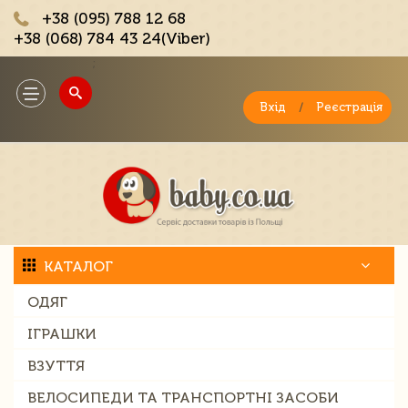
+38 (095) 788 12 68
+38 (068) 784 43 24(Viber)
;
Toggle
navigation
Вхід
/
Реєстрація
КАТАЛОГ
ОДЯГ
ІГРАШКИ
ВЗУТТЯ
ВЕЛОСИПЕДИ ТА ТРАНСПОРТНІ ЗАСОБИ