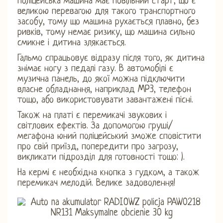
Поліцейська машина має повільний старт, що є
великою перевагою для такого транспортного
засобу, тому що машина рухається плавно, без
ривків, тому немає ризику, що машина сильно
смикне і дитина злякається.
Гальмо спрацьовує відразу після того, як дитина
знімає ногу з педалі газу. В автомобілі є
музична панель, до якої можна підключити
власне обладнання, наприклад MP3, телефон
тощо, або використовувати завантажені пісні.
Також на платі є перемикачі звукових і
світлових ефектів. За допомогою груші/
мегафона юний поліцейський зможе сповістити
про свій приїзд, попередити про загрозу,
викликати підрозділ для готовності тощо: ).
На кермі є необхідна кнопка з гудком, а також
перемикач мелодій. Велике задоволення!