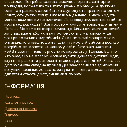
страждає. Потрібна коляска, ліжечко, горщик, санітарне
приладдя, косметика та багато різних дрібниць. А дитячий
одяг та іграшки молоді батьки скуповують практично оптом.
Коштують дитячі товари аж ніяк не дешево, а часу ходити
магазинами зовсім не вистачає. Як заощадити, але так, щоб не
постраждала якість? Все просто – купуйте товари для дітей у
Польщі. Можемо посперечатися, що більшість дитячих речей,
які у вас вже є або які вам пропонують у магазинах – це
товари польських виробників. Саме польські товари мають
оптимальне співвідношення ціни та якості. А вибрати все, що
потрібно, ви можете на нашому сайті. Інтернет-магазин
«BABY.co.ua» – ваш торговий посередник у Польщі. Багато
хто знає, що на Алегро можна купити дешево дитячий одяг,
взуття, іграшки та різноманітні аксесуари для дітей. Якщо вас
досі зупиняла складна процедура замовлення та здійснення
покупки, поспішаємо вас порадувати – тепер польські товари
для дітей стають доступнішими в Україні.
ІНФОРМАЦІЯ
Про нас
Каталог товарів
Доставка і оплата
Відгуки
FAQ