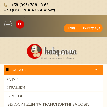
+38 (095) 788 12 68
+38 (068) 784 43 24(Viber)
;
Toggle
navigation
Вхід
/
Реєстрація
КАТАЛОГ
ОДЯГ
ІГРАШКИ
ВЗУТТЯ
ВЕЛОСИПЕДИ ТА ТРАНСПОРТНІ ЗАСОБИ