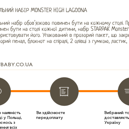
ЛЬНИЙ НАБІР MONSTER HIGH LAGOONA
ьний набір обов’язково повинен бути на кожному столі. П
нен бути на столі кожної дитини, набір STARPAK Monster
ристовувати його. Упакований в прозорий пакет, що закри
орий пенал, блокнот на спіралі, 2 олівці з гумкою, ластик, 
BABY.CO.UA
 наявність
Ви здійснюєте
Вибраний т
і у Польщі,
передоплату
доставляєть
уємось з
Україну
ення всіх