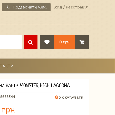
Подзвонити мені
Вхід
/
Реєстрація
0 грн
ТАКТИ
ИЙ НАБІР MONSTER HIGH LAGOONA
18658344
Як купувати
 грн