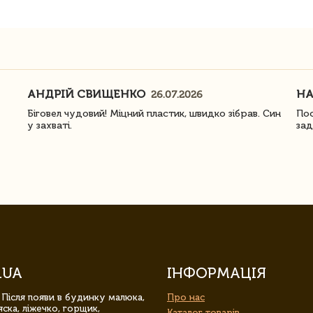
АНДРІЙ СВИЩЕНКО
Н
26.07.2026
Біговел чудовий! Міцний пластик, швидко зібрав. Син
Пос
у захваті.
зад
.UA
ІНФОРМАЦІЯ
 Після появи в будинку малюка,
Про нас
ска, ліжечко, горщик,
Каталог товарів