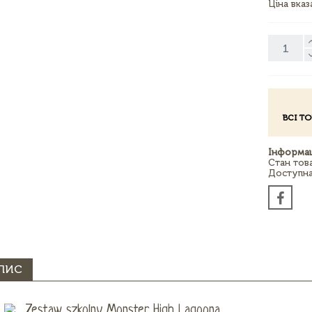
Ціна вка
ВСІ Т
Інформац
Стан тов
Доступна 
ПИС