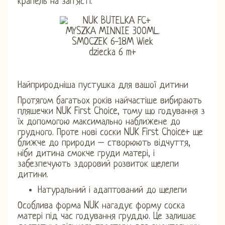
крапель на зап’ясті.
Найприродніша пустушка для вашої дитини
Протягом багатьох років найчастіше вибирають
пляшечки NUK First Choice, тому що годування з
їх допомогою максимально наближене до
грудного. Проте нові соски NUK First Choice+ ще
ближче до природи – створюють відчуття,
ніби дитина смокче груди матері, і
забезпечують здоровий розвиток щелепи
дитини.
Натуральний і адаптований до щелепи
Особлива форма NUK нагадує форму соска
матері під час годування груддю. Це залишає