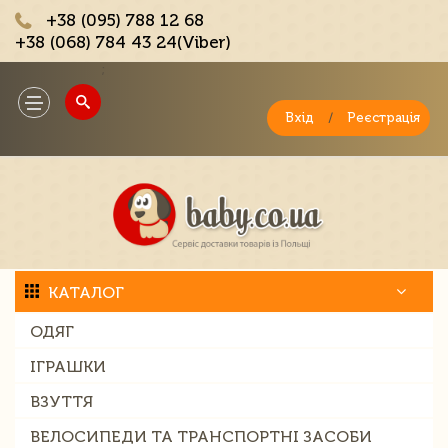
+38 (095) 788 12 68
+38 (068) 784 43 24(Viber)
;
Toggle
navigation
Вхід
/
Реєстрація
КАТАЛОГ
ОДЯГ
ІГРАШКИ
ВЗУТТЯ
ВЕЛОСИПЕДИ ТА ТРАНСПОРТНІ ЗАСОБИ