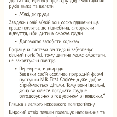
достатньо вільного простору для смоктальних
рухів язика та щелепи.
М'які, як груди
Завдяки новій м’якій зоні соска пляшечки ще
краще прилягає до піднебіння, створюючи
відчуття, ніби дитина смокче груди.
Допомагає запобігти колькам
Покращена система вентиляції забезпечує
вільний потік їжі, тому дитина може смоктати,
не заковтуючи повітря.
Перевірено в лікарнях
Завдяки своїй особливо природній формі
пустушки NUK First Choice+ дуже добре
сприймаються дітьми. Тому вони ідеальні,
якщо ви хочете поєднати грудне
вигодовування з годуванням з пляшечки.*
Пляшка з легкого нековзкого поліпропілену:
Широкий отвір пляшки полегшує наповнення та