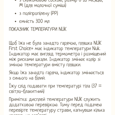
з силіконовою соскою, розмір 6-18 місяців,
М (для молочної суміші)
з поліпропілену (PP)
ємність 300 мл
ПОКАЗНИК ТЕМПЕРАТУРИ NUK
Щоб їжа не була занадто гарячою, пляшка NUK
First Choice+ має індикатор температури Nuk.
Індикатор має вигляд термометра і розміщений
між рисками шкали. Індикатор змінює колір зі
зміною температури вмісту пляшки.
Якщо їжа занадто гаряча, індикатор змінюється
з синього на білий.
Їжу слід подавати при температурі тіла (37 =
світло-блакитний)
Примітка: дисплей температури NUK служить
додатковою перевіркою. Тому перед подачею
перевірте температуру страви, капнувши кілька