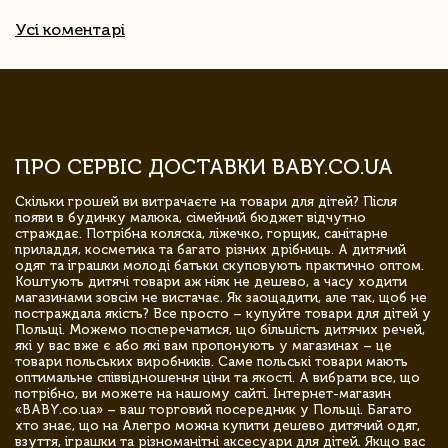
Усі коментарі
ПРО СЕРВІС ДОСТАВКИ BABY.CO.UA
Скільки грошей ви витрачаєте на товари для дітей? Після
появи в будинку малюка, сімейний бюджет відчутно
страждає. Потрібна коляска, ліжечко, горщик, санітарне
приладдя, косметика та багато різних дрібниць. А дитячий
одяг та іграшки молоді батьки скуповують практично оптом.
Коштують дитячі товари аж ніяк не дешево, а часу ходити
магазинами зовсім не вистачає. Як заощадити, але так, щоб не
постраждала якість? Все просто – купуйте товари для дітей у
Польщі. Можемо посперечатися, що більшість дитячих речей,
які у вас вже є або які вам пропонують у магазинах – це
товари польських виробників. Саме польські товари мають
оптимальне співвідношення ціни та якості. А вибрати все, що
потрібно, ви можете на нашому сайті. Інтернет-магазин
«BABY.co.ua» – ваш торговий посередник у Польщі. Багато
хто знає, що на Алегро можна купити дешево дитячий одяг,
взуття, іграшки та різноманітні аксесуари для дітей. Якщо вас