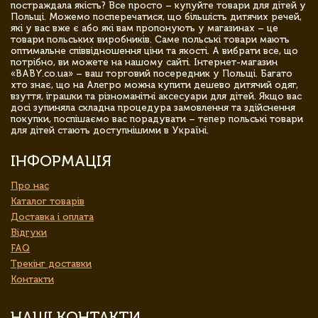
постраждала якість? Все просто – купуйте товари для дітей у
Польщі. Можемо посперечатися, що більшість дитячих речей,
які у вас вже є або які вам пропонують у магазинах – це
товари польських виробників. Саме польські товари мають
оптимальне співвідношення ціни та якості. А вибрати все, що
потрібно, ви можете на нашому сайті. Інтернет-магазин
«BABY.co.ua» – ваш торговий посередник у Польщі. Багато
хто знає, що на Алегро можна купити дешево дитячий одяг,
взуття, іграшки та різноманітні аксесуари для дітей. Якщо вас
досі зупиняла складна процедура замовлення та здійснення
покупки, поспішаємо вас порадувати – тепер польські товари
для дітей стають доступнішими в Україні.
ІНФОРМАЦІЯ
Про нас
Каталог товарів
Доставка і оплата
Відгуки
FAQ
Трекінг доставки
Контакти
НАШІ КОНТАКТИ