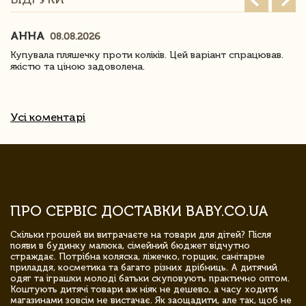
АННА
08.08.2026
Купувала пляшечку проти коліків. Цей варіант спрацював.
якістю та ціною задоволена.
Усі коментарі
ПРО СЕРВІС ДОСТАВКИ BABY.CO.UA
Скільки грошей ви витрачаєте на товари для дітей? Після
появи в будинку малюка, сімейний бюджет відчутно
страждає. Потрібна коляска, ліжечко, горщик, санітарне
приладдя, косметика та багато різних дрібниць. А дитячий
одяг та іграшки молоді батьки скуповують практично оптом.
Коштують дитячі товари аж ніяк не дешево, а часу ходити
магазинами зовсім не вистачає. Як заощадити, але так, щоб не