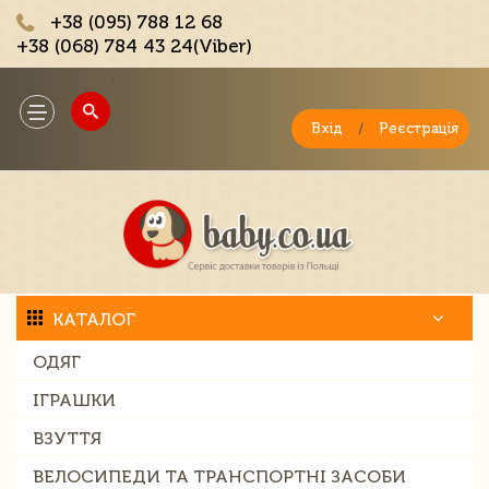
+38 (095) 788 12 68
+38 (068) 784 43 24(Viber)
;
Toggle
navigation
Вхід
/
Реєстрація
КАТАЛОГ
ОДЯГ
ІГРАШКИ
ВЗУТТЯ
ВЕЛОСИПЕДИ ТА ТРАНСПОРТНІ ЗАСОБИ