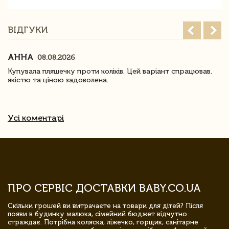
ВІДГУКИ
АННА
08.08.2026
Купувала пляшечку проти коліків. Цей варіант спрацював.
якістю та ціною задоволена.
Усі коментарі
ПРО СЕРВІС ДОСТАВКИ BABY.CO.UA
Скільки грошей ви витрачаєте на товари для дітей? Після
появи в будинку малюка, сімейний бюджет відчутно
страждає. Потрібна коляска, ліжечко, горщик, санітарне