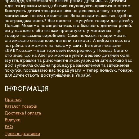
приладдя, косметика та багато різних дрібниць. А дитячий
одяг та іграшки молоді батьки скуповують практично оптом.
Коштують дитячі товари аж ніяк не дешево, а часу ходити
магазинами зовсім не вистачає. Як заощадити, але так, щоб не
постраждала якість? Все просто – купуйте товари для дітей у
Польщі. Можемо посперечатися, що більшість дитячих речей,
які у вас вже є або які вам пропонують у магазинах – це
товари польських виробників. Саме польські товари мають
оптимальне співвідношення ціни та якості. А вибрати все, що
потрібно, ви можете на нашому сайті. Інтернет-магазин
«BABY.co.ua» – ваш торговий посередник у Польщі. Багато
хто знає, що на Алегро можна купити дешево дитячий одяг,
взуття, іграшки та різноманітні аксесуари для дітей. Якщо вас
досі зупиняла складна процедура замовлення та здійснення
покупки, поспішаємо вас порадувати – тепер польські товари
для дітей стають доступнішими в Україні.
ІНФОРМАЦІЯ
Про нас
Каталог товарів
Доставка і оплата
Відгуки
FAQ
Трекінг доставки