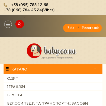
+38 (095) 788 12 68
+38 (068) 784 43 24(Viber)
;
Toggle
navigation
Вхід
/
Реєстрація
КАТАЛОГ
ОДЯГ
ІГРАШКИ
ВЗУТТЯ
ВЕЛОСИПЕДИ ТА ТРАНСПОРТНІ ЗАСОБИ