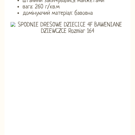
штанини закінчувалися манжетами
вага: 260 г/кв.м
домінуючий матеріал: бавовна