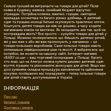
Скільки грошей ви витрачаєте на товари для дітей? Після
появи в будинку малюка, сімейний бюджет відчутно
страждає. Потрібна коляска, ліжечко, горщик, санітарне
приладдя, косметика та багато різних дрібниць. А дитячий
одяг та іграшки молоді батьки скуповують практично оптом.
Коштують дитячі товари аж ніяк не дешево, а часу ходити
магазинами зовсім не вистачає. Як заощадити, але так, щоб не
постраждала якість? Все просто – купуйте товари для дітей у
Польщі. Можемо посперечатися, що більшість дитячих речей,
які у вас вже є або які вам пропонують у магазинах – це
товари польських виробників. Саме польські товари мають
оптимальне співвідношення ціни та якості. А вибрати все, що
потрібно, ви можете на нашому сайті. Інтернет-магазин
«BABY.co.ua» – ваш торговий посередник у Польщі. Багато
хто знає, що на Алегро можна купити дешево дитячий одяг,
взуття, іграшки та різноманітні аксесуари для дітей. Якщо вас
досі зупиняла складна процедура замовлення та здійснення
покупки, поспішаємо вас порадувати – тепер польські товари
для дітей стають доступнішими в Україні.
ІНФОРМАЦІЯ
Про нас
Каталог товарів
Доставка і оплата