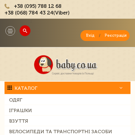
+38 (095) 788 12 68
+38 (068) 784 43 24(Viber)
;
Toggle
navigation
Вхід
/
Реєстрація
КАТАЛОГ
ОДЯГ
ІГРАШКИ
ВЗУТТЯ
ВЕЛОСИПЕДИ ТА ТРАНСПОРТНІ ЗАСОБИ