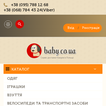
+38 (095) 788 12 68
+38 (068) 784 43 24(Viber)
;
Toggle
navigation
Вхід
/
Реєстрація
КАТАЛОГ
ОДЯГ
ІГРАШКИ
ВЗУТТЯ
ВЕЛОСИПЕДИ ТА ТРАНСПОРТНІ ЗАСОБИ