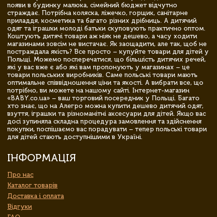
появи в будинку малюка, сімейний бюджет відчутно
страждає. Потрібна коляска, ліжечко, горщик, санітарне
приладдя, косметика та багато різних дрібниць. А дитячий
одяг та іграшки молоді батьки скуповують практично оптом.
Коштують дитячі товари аж ніяк не дешево, а часу ходити
магазинами зовсім не вистачає. Як заощадити, але так, щоб не
постраждала якість? Все просто – купуйте товари для дітей у
Польщі. Можемо посперечатися, що більшість дитячих речей,
які у вас вже є або які вам пропонують у магазинах – це
товари польських виробників. Саме польські товари мають
оптимальне співвідношення ціни та якості. А вибрати все, що
потрібно, ви можете на нашому сайті. Інтернет-магазин
«BABY.co.ua» – ваш торговий посередник у Польщі. Багато
хто знає, що на Алегро можна купити дешево дитячий одяг,
взуття, іграшки та різноманітні аксесуари для дітей. Якщо вас
досі зупиняла складна процедура замовлення та здійснення
покупки, поспішаємо вас порадувати – тепер польські товари
для дітей стають доступнішими в Україні.
ІНФОРМАЦІЯ
Про нас
Каталог товарів
Доставка і оплата
Відгуки