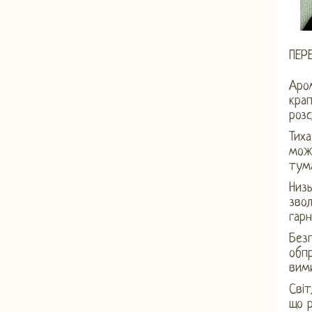
ПЕР
Аром
крап
роз
Тиха
може
тума
Низь
зво
гарн
Без
обпр
вим
Світ
що 