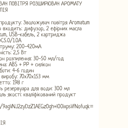
АЧ ПОВІТРЯ РОЗШИРЮВАЧ АРОМАТУ
ПІЯ
 продукту: Зволожувач повітря Aromatum
р входить: дифузор, 2 ефірних масла
tum, USB-кабель, 2 картриджа
DC5.0/1.0A
струму: 200-420мА
ість: 2,5 Вт
он розпилення: 30-50 мл/год
на: ABS + PP + силікон
боти: 4-6 годин
 виробу: 70х70х153 мм
етто: 198 г
ть резервуара для води: 300 мл
ль якості: кваліфікований продукт
a/9agVNJ2zyDzZ1AEGzOgh+l00ixpsVfNofuqk=
ІЯ