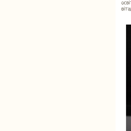
осв
віта