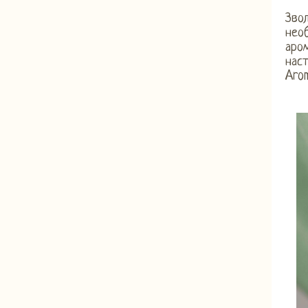
Звол
необ
аром
наст
Arom