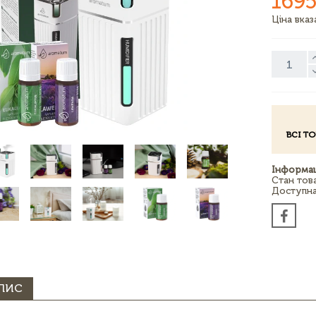
1695
Ціна вка
ВСІ Т
Інформац
Стан тов
Доступна 
ПИС