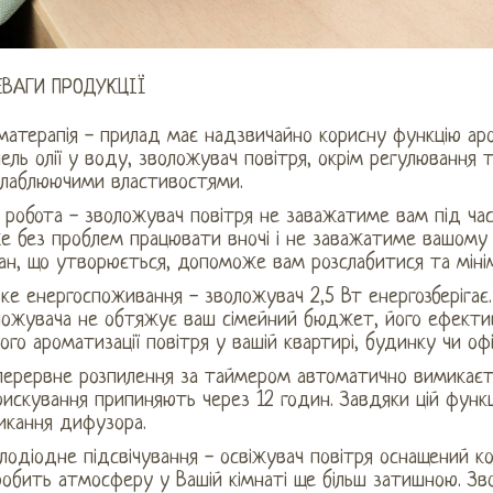
ЕВАГИ ПРОДУКЦІЇ
атерапія - прилад має надзвичайно корисну функцію аром
ель олії у воду, зволожувач повітря, окрім регулювання
слаблюючими властивостями.
 робота - зволожувач повітря не заважатиме вам під час
 без проблем працювати вночі і не заважатиме вашому сн
н, що утворюється, допоможе вам розслабитися та мінім
ке енергоспоживання - зволожувач 2,5 Вт енергозберігає.
ложувача не обтяжує ваш сімейний бюджет, його ефекти
ого ароматизації повітря у вашій квартирі, будинку чи офіс
перервне розпилення за таймером автоматично вимикаєть
искування припиняють через 12 годин. Завдяки цій функц
икання дифузора.
лодіодне підсвічування - освіжувач повітря оснащений к
робить атмосферу у Вашій кімнаті ще більш затишною. Зв