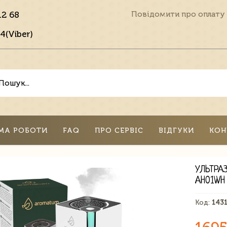
12 68
Повідомити про оплату
4(Viber)
МА РОБОТИ
FAQ
ПРО СЕРВІС
ВІДГУКИ
КОН
УЛЬТРА
AH01WH
Код:
143