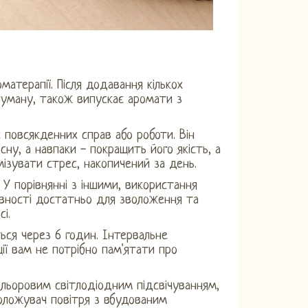
атерапії. Після додавання кількох
 туману, також випускає аромати з
 повсякденних справ або роботи. Він
у, а навпаки - покращить його якість, а
ізувати стрес, накопичений за день.
 У порівнянні з іншими, використання
вності достатньо для зволоження та
і.
ся через 6 годин. Інтервальне
ії вам не потрібно пам'ятати про
ольоровим світлодіодним підсвічуванням,
оложувач повітря з вбудованим