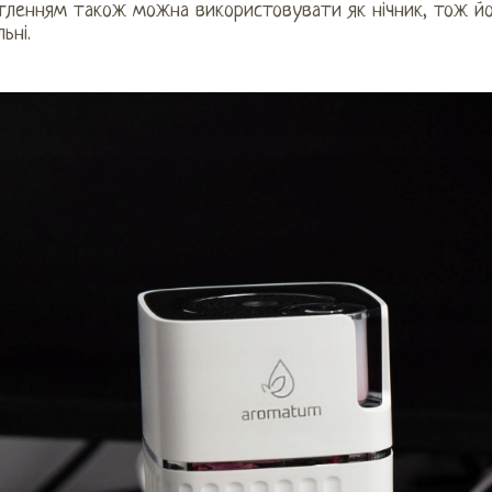
ітленням також можна використовувати як нічник, тож йо
льні.