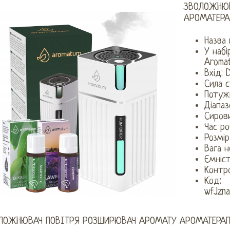
ЗВОЛОЖНЮВ
АРОМАТЕРА
Назва
У набі
Aroma
Вхід: 
Сила 
Потужн
Діапаз
Сирови
Час ро
Розмір
Вага н
Ємніс
Контро
Код:
wfJzn
ЛОЖНЮВАЧ ПОВІТРЯ РОЗШИРЮВАЧ АРОМАТУ АРОМАТЕРАП