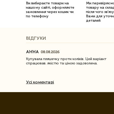
Ви вибираєте товари на
Ми перевіряємо
нашому сайті, оформляєте
товару на склад
замовлення через кошик чи
після чого зв'яз
по телефону
Вами для уточн
деталей
ВІДГУКИ
АННА
08.08.2026
ачество
Купувала пляшечку проти коліків. Цей варіант
спрацював. якістю та ціною задоволена.
Усі коментарі