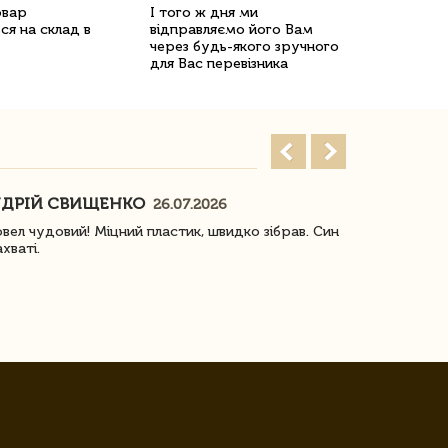
овар
І того ж дня ми
ся на склад в
відправляємо його Вам
через будь-якого зручного
для Вас перевізника
ДРІЙ СВИЩЕНКО
НАСТЯ
26.07.2026
18
овел чудовий! Міцний пластик, швидко зібрав. Син
Посилку отр
ахваті.
задоволена!