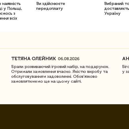
 наявність
Ви здійснюєте
Вибраний т
і у Польщі,
передоплату
доставляєть
уємось з
Україну
ення всіх
ТЕТЯНА ОЛЕЙНИК
АН
06.08.2026
Брали розвиваючий ігровий набір, на подарунок.
Біг
Отримали замовлення вчасно. Якістю виробу та
у з
обслуговуванням задоволенні. Обов'язково
замовлятимемо ще на цьому сайті.