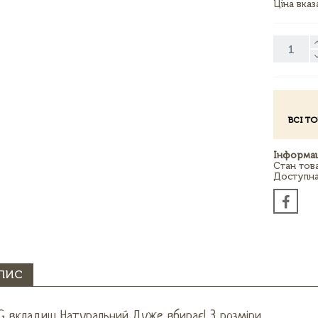
Ціна вка
ВСІ Т
Інформац
Стан тов
Доступна 
ПИС
G вкладиш Натуральний Дуже вбирає! 3 розміри