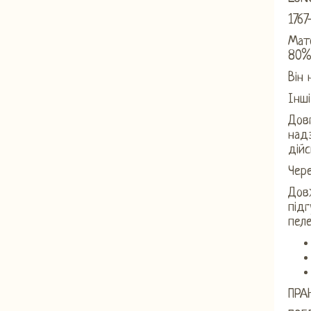
1767
Мате
80%,
Він 
Інші
Довг
надз
дійс
Чере
Дов
підг
пел
ПРАН