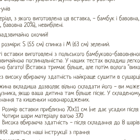
-унів
ріал, з якого виготовлена ​​ця вставка, - бамбук і бавовна
 бавовна 20%), невибілені.
надзвичайно охочий!
 розміри: S (55 см) спинка і M (63 см) зелений.
і вставки виготовлені з польського бамбуково-бавовняно
вичайною поглинальністю. У наших тестах вкладиш легко
но багато! (Вставка тримає більше, але потім волога "вих
з високу вбираючу здатність найкраще сушити в сушарці 
жина вкладиша дозволяє вільно складати його - ви може
узника, якщо ваша дитина там більше пісяє. У складеном
енання та кишеньки новонароджених.
Розмір вставки приблизно 70x11 см (не дає усадки після
Чотири шари матеріалу вагою 370
Висока вбираюча здатність - після складання до 8 шарів
НЯ: дивіться наші інструкції з прання