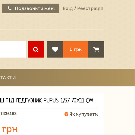
Подзвонити мені
Вхід
/
Реєстрація
0 грн
ТАКТИ
Ш ПІД ПІДГУЗНИК PUPUS 1767 70Х11 СМ
11236183
Як купувати
 грн