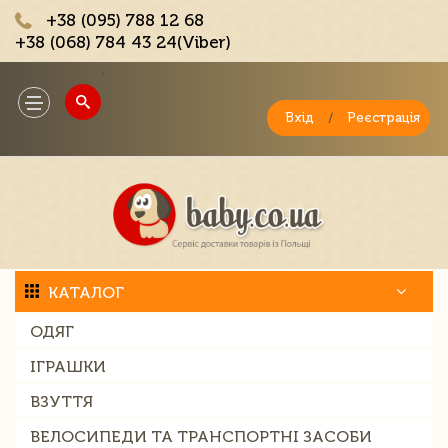
+38 (095) 788 12 68
+38 (068) 784 43 24(Viber)
;
Toggle
navigation
Вхід
/
Реєстрація
КАТАЛОГ
ОДЯГ
ІГРАШКИ
ВЗУТТЯ
ВЕЛОСИПЕДИ ТА ТРАНСПОРТНІ ЗАСОБИ