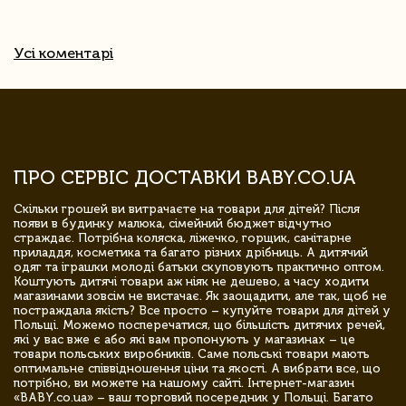
Усі коментарі
ПРО СЕРВІС ДОСТАВКИ BABY.CO.UA
Скільки грошей ви витрачаєте на товари для дітей? Після
появи в будинку малюка, сімейний бюджет відчутно
страждає. Потрібна коляска, ліжечко, горщик, санітарне
приладдя, косметика та багато різних дрібниць. А дитячий
одяг та іграшки молоді батьки скуповують практично оптом.
Коштують дитячі товари аж ніяк не дешево, а часу ходити
магазинами зовсім не вистачає. Як заощадити, але так, щоб не
постраждала якість? Все просто – купуйте товари для дітей у
Польщі. Можемо посперечатися, що більшість дитячих речей,
які у вас вже є або які вам пропонують у магазинах – це
товари польських виробників. Саме польські товари мають
оптимальне співвідношення ціни та якості. А вибрати все, що
потрібно, ви можете на нашому сайті. Інтернет-магазин
«BABY.co.ua» – ваш торговий посередник у Польщі. Багато