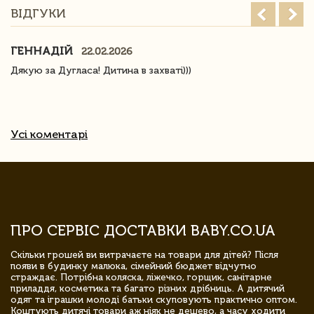
ВІДГУКИ
ГЕННАДІЙ
22.02.2026
Дякую за Дугласа! Дитина в захваті)))
Усі коментарі
ПРО СЕРВІС ДОСТАВКИ BABY.CO.UA
Скільки грошей ви витрачаєте на товари для дітей? Після
появи в будинку малюка, сімейний бюджет відчутно
страждає. Потрібна коляска, ліжечко, горщик, санітарне
приладдя, косметика та багато різних дрібниць. А дитячий
одяг та іграшки молоді батьки скуповують практично оптом.
Коштують дитячі товари аж ніяк не дешево, а часу ходити