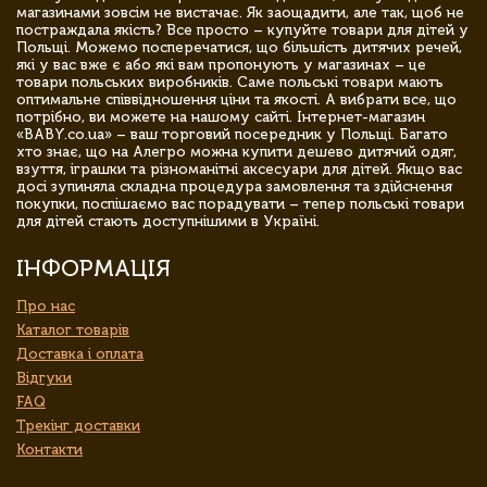
магазинами зовсім не вистачає. Як заощадити, але так, щоб не
постраждала якість? Все просто – купуйте товари для дітей у
Польщі. Можемо посперечатися, що більшість дитячих речей,
які у вас вже є або які вам пропонують у магазинах – це
товари польських виробників. Саме польські товари мають
оптимальне співвідношення ціни та якості. А вибрати все, що
потрібно, ви можете на нашому сайті. Інтернет-магазин
«BABY.co.ua» – ваш торговий посередник у Польщі. Багато
хто знає, що на Алегро можна купити дешево дитячий одяг,
взуття, іграшки та різноманітні аксесуари для дітей. Якщо вас
досі зупиняла складна процедура замовлення та здійснення
покупки, поспішаємо вас порадувати – тепер польські товари
для дітей стають доступнішими в Україні.
ІНФОРМАЦІЯ
Про нас
Каталог товарів
Доставка і оплата
Відгуки
FAQ
Трекінг доставки
Контакти