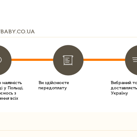
BABY.CO.UA
 наявність
Ви здійснюєте
Вибраний т
і у Польщі,
передоплату
доставляєть
уємось з
Україну
ення всіх