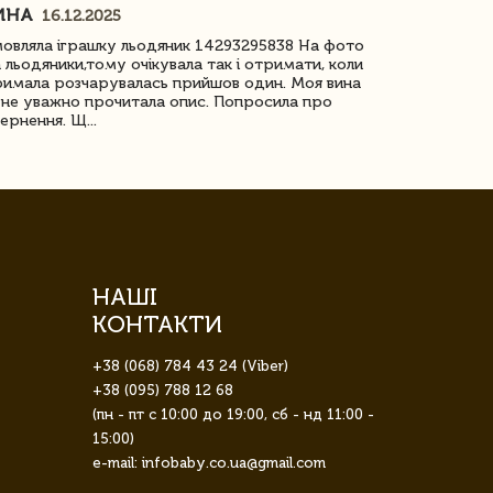
ИНА
ІРИНА БІ
16.12.2025
овляла іграшку льодяник 14293295838 На фото
Дякую за до
 льодяники,тому очікувала так і отримати, коли
незрячоі дів
имала розчарувалась прийшов один. Моя вина
Дуже задово
не уважно прочитала опис. Попросила про
ернення. Щ...
НАШІ
КОНТАКТИ
+38 (068) 784 43 24 (Viber)
+38 (095) 788 12 68
(пн - пт с 10:00 до 19:00, сб - нд 11:00 -
15:00)
e-mail: infobaby.co.ua@gmail.com