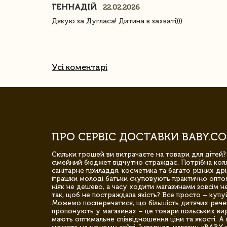
ГЕННАДІЙ
22.02.2026
ачество
Дякую за Дугласа! Дитина в захваті)))
Усі коментарі
ПРО СЕРВІС ДОСТАВКИ BABY.CO
Скільки грошей ви витрачаєте на товари для дітей?
сімейний бюджет відчутно страждає. Потрібна коля
санітарне приладдя, косметика та багато різних дрі
іграшки молоді батьки скуповують практично опто
ніяк не дешево, а часу ходити магазинами зовсім не
так, щоб не постраждала якість? Все просто – купу
Можемо посперечатися, що більшість дитячих речей,
пропонують у магазинах – це товари польських вир
мають оптимальне співвідношення ціни та якості. А 