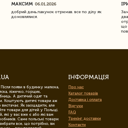
МАКСИМ
ІР
06.01.2026
добрий день.пакунок отримав. все по ділу як
Зам
домовлялися.
два
отр
що 
пов
.UA
ІНФОРМАЦІЯ
 Після появи в будинку малюка,
Про нас
ска, ліжечко, горщик,
Каталог товарів
бниць. А дитячий одяг та
Доставка і оплата
м. Коштують дитячі товари аж
 вистачає. Як заощадити, але
Відгуки
йте товари для дітей у Польщі.
FAQ
 які у вас вже є або які вам
Трекінг доставки
обників. Саме польські товари
вибрати все, що потрібно, ви
Контакти