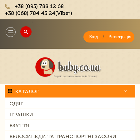
+38 (095) 788 12 68
+38 (068) 784 43 24(Viber)
;
Toggle
navigation
Вхід
/
Реєстрація
КАТАЛОГ
ОДЯГ
ІГРАШКИ
ВЗУТТЯ
ВЕЛОСИПЕДИ ТА ТРАНСПОРТНІ ЗАСОБИ