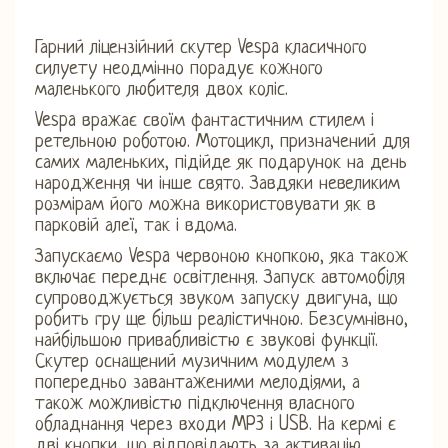
Гарний ліцензійний скутер Vespa класичного
силуету неодмінно порадує кожного
маленького любителя двох коліс.
Vespa вражає своїм фантастичним стилем і
ретельною роботою. Мотоцикл, призначений для
самих маленьких, підійде як подарунок на день
народження чи інше свято. Завдяки невеликим
розмірам його можна використовувати як в
парковій алеї, так і вдома.
Запускаємо Vespa червоною кнопкою, яка також
включає переднє освітлення. Запуск автомобіля
супроводжується звуком запуску двигуна, що
робить гру ще більш реалістичною. Безсумнівно,
найбільшою привабливістю є звукові функції.
Скутер оснащений музичним модулем з
попередньо завантаженими мелодіями, а
також можливістю підключення власного
обладнання через входи MP3 і USB. На кермі є
дві кнопки, що відповідають за активацію