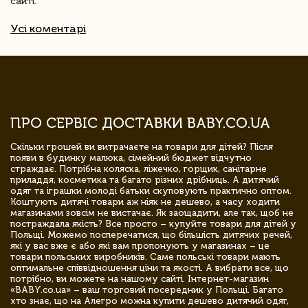
сайті.
Усі коментарі
ПРО СЕРВІС ДОСТАВКИ BABY.CO.UA
Скільки грошей ви витрачаєте на товари для дітей? Після
появи в будинку малюка, сімейний бюджет відчутно
страждає. Потрібна коляска, ліжечко, горщик, санітарне
приладдя, косметика та багато різних дрібниць. А дитячий
одяг та іграшки молоді батьки скуповують практично оптом.
Коштують дитячі товари аж ніяк не дешево, а часу ходити
магазинами зовсім не вистачає. Як заощадити, але так, щоб не
постраждала якість? Все просто – купуйте товари для дітей у
Польщі. Можемо посперечатися, що більшість дитячих речей,
які у вас вже є або які вам пропонують у магазинах – це
товари польських виробників. Саме польські товари мають
оптимальне співвідношення ціни та якості. А вибрати все, що
потрібно, ви можете на нашому сайті. Інтернет-магазин
«BABY.co.ua» – ваш торговий посередник у Польщі. Багато
хто знає, що на Алегро можна купити дешево дитячий одяг,