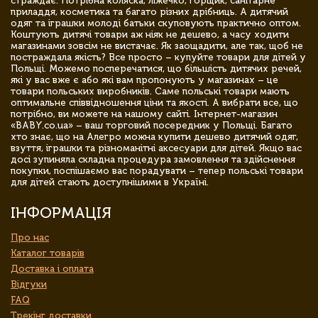
страждає. Потрібна коляска, ліжечко, горщик, санітарне
приладдя, косметика та багато різних дрібниць. А дитячий
одяг та іграшки молоді батьки скуповують практично оптом.
Коштують дитячі товари аж ніяк не дешево, а часу ходити
магазинами зовсім не вистачає. Як заощадити, але так, щоб не
постраждала якість? Все просто – купуйте товари для дітей у
Польщі. Можемо посперечатися, що більшість дитячих речей,
які у вас вже є або які вам пропонують у магазинах – це
товари польських виробників. Саме польські товари мають
оптимальне співвідношення ціни та якості. А вибрати все, що
потрібно, ви можете на нашому сайті. Інтернет-магазин
«BABY.co.ua» – ваш торговий посередник у Польщі. Багато
хто знає, що на Алегро можна купити дешево дитячий одяг,
взуття, іграшки та різноманітні аксесуари для дітей. Якщо вас
досі зупиняла складна процедура замовлення та здійснення
покупки, поспішаємо вас порадувати – тепер польські товари
для дітей стають доступнішими в Україні.
ІНФОРМАЦІЯ
Про нас
Каталог товарів
Доставка і оплата
Відгуки
FAQ
Трекінг доставки