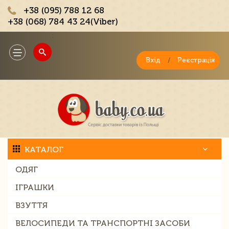
+38 (095) 788 12 68
+38 (068) 784 43 24(Viber)
;
Toggle
navigation
Вхід
/
Реєстрація
КАТАЛОГ
ОДЯГ
ІГРАШКИ
ВЗУТТЯ
ВЕЛОСИПЕДИ ТА ТРАНСПОРТНІ ЗАСОБИ