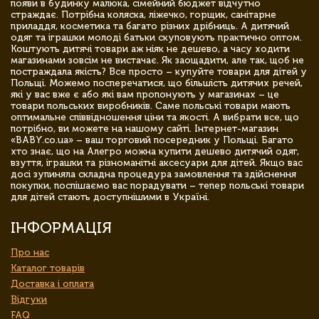
появи в будинку малюка, сімейний бюджет відчутно
страждає. Потрібна коляска, ліжечко, горщик, санітарне
приладдя, косметика та багато різних дрібниць. А дитячий
одяг та іграшки молоді батьки скуповують практично оптом.
Коштують дитячі товари аж ніяк не дешево, а часу ходити
магазинами зовсім не вистачає. Як заощадити, але так, щоб не
постраждала якість? Все просто – купуйте товари для дітей у
Польщі. Можемо посперечатися, що більшість дитячих речей,
які у вас вже є або які вам пропонують у магазинах – це
товари польських виробників. Саме польські товари мають
оптимальне співвідношення ціни та якості. А вибрати все, що
потрібно, ви можете на нашому сайті. Інтернет-магазин
«BABY.co.ua» – ваш торговий посередник у Польщі. Багато
хто знає, що на Алегро можна купити дешево дитячий одяг,
взуття, іграшки та різноманітні аксесуари для дітей. Якщо вас
досі зупиняла складна процедура замовлення та здійснення
покупки, поспішаємо вас порадувати – тепер польські товари
для дітей стають доступнішими в Україні.
ІНФОРМАЦІЯ
Про нас
Каталог товарів
Доставка і оплата
Відгуки
FAQ