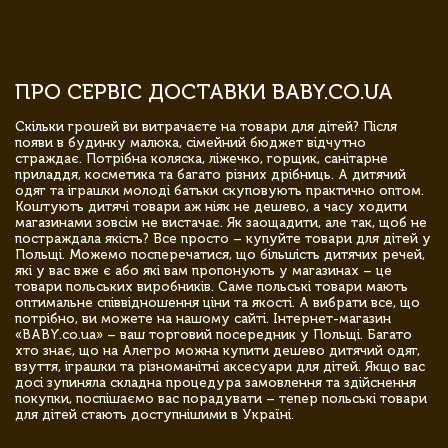
ПРО СЕРВІС ДОСТАВКИ BABY.CO.UA
Скільки грошей ви витрачаєте на товари для дітей? Після
появи в будинку малюка, сімейний бюджет відчутно
страждає. Потрібна коляска, ліжечко, горщик, санітарне
приладдя, косметика та багато різних дрібниць. А дитячий
одяг та іграшки молоді батьки скуповують практично оптом.
Коштують дитячі товари аж ніяк не дешево, а часу ходити
магазинами зовсім не вистачає. Як заощадити, але так, щоб не
постраждала якість? Все просто – купуйте товари для дітей у
Польщі. Можемо посперечатися, що більшість дитячих речей,
які у вас вже є або які вам пропонують у магазинах – це
товари польських виробників. Саме польські товари мають
оптимальне співвідношення ціни та якості. А вибрати все, що
потрібно, ви можете на нашому сайті. Інтернет-магазин
«BABY.co.ua» – ваш торговий посередник у Польщі. Багато
хто знає, що на Алегро можна купити дешево дитячий одяг,
взуття, іграшки та різноманітні аксесуари для дітей. Якщо вас
досі зупиняла складна процедура замовлення та здійснення
покупки, поспішаємо вас порадувати – тепер польські товари
для дітей стають доступнішими в Україні.