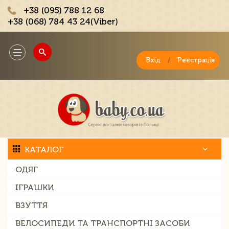
+38 (095) 788 12 68
+38 (068) 784 43 24(Viber)
;
Toggle
navigation
Вхід
/
Реєстрація
КАТАЛОГ
ОДЯГ
ІГРАШКИ
ВЗУТТЯ
ВЕЛОСИПЕДИ ТА ТРАНСПОРТНІ ЗАСОБИ