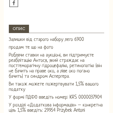
ОПИС
Залишки від старого набору лего 6900
продам те що на фото
Роблячи ставки на аукціоні, ви підтримуєте
реабілітацію Антося, який страждає на
постгеморагічну гідроцефалію, ретинопатію (він
не бачить на праве око, а ліве око погано
бачить) та синдром Аспергера.
Ви також можете пожертвувати 1,5% вашого
податку
У формі ПДФО введіть номер: KRS 0000037904
У розділі «Додаткова інформація» – конкретна
ціль 1,5% введіть: 29954 Przybek Antoni