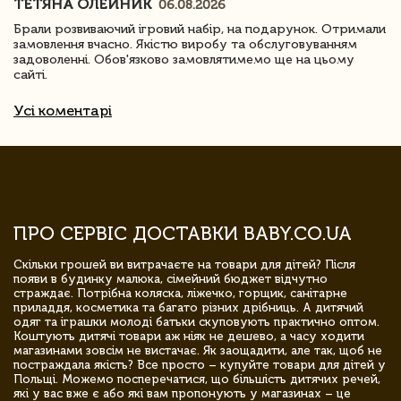
ТЕТЯНА ОЛЕЙНИК
06.08.2026
Брали розвиваючий ігровий набір, на подарунок. Отримали
замовлення вчасно. Якістю виробу та обслуговуванням
задоволенні. Обов'язково замовлятимемо ще на цьому
сайті.
Усі коментарі
ПРО СЕРВІС ДОСТАВКИ BABY.CO.UA
Скільки грошей ви витрачаєте на товари для дітей? Після
появи в будинку малюка, сімейний бюджет відчутно
страждає. Потрібна коляска, ліжечко, горщик, санітарне
приладдя, косметика та багато різних дрібниць. А дитячий
одяг та іграшки молоді батьки скуповують практично оптом.
Коштують дитячі товари аж ніяк не дешево, а часу ходити
магазинами зовсім не вистачає. Як заощадити, але так, щоб не
постраждала якість? Все просто – купуйте товари для дітей у
Польщі. Можемо посперечатися, що більшість дитячих речей,
які у вас вже є або які вам пропонують у магазинах – це