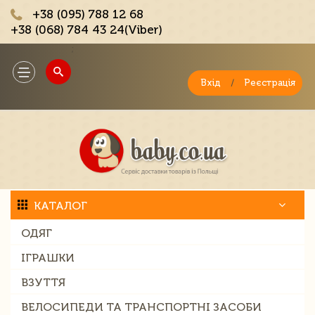
+38 (095) 788 12 68
+38 (068) 784 43 24(Viber)
;
Toggle
navigation
Вхід
/
Реєстрація
КАТАЛОГ
ОДЯГ
ІГРАШКИ
ВЗУТТЯ
ВЕЛОСИПЕДИ ТА ТРАНСПОРТНІ ЗАСОБИ