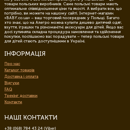
товари польських виробників. Саме польські товари мають
оптимальне співвідношення ціни та якості. А вибрати все, що
потрібно, ви можете на нашому сайті. Інтернет-магазин
«BABY.co.ua» – ваш торговий посередник у Польщі. Багато
хто знає, що на Алегро можна купити дешево дитячий одяг,
взуття, іграшки та різноманітні аксесуари для дітей. Якщо вас
досі зупиняла складна процедура замовлення та здійснення
покупки, поспішаємо вас порадувати – тепер польські товари
для дітей стають доступнішими в Україні.
ІНФОРМАЦІЯ
Про нас
Каталог товарів
Доставка і оплата
Відгуки
FAQ
Трекінг доставки
Контакти
НАШІ КОНТАКТИ
+38 (068) 784 43 24 (Viber)