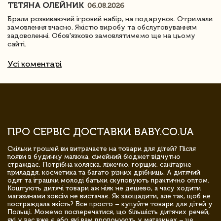
ТЕТЯНА ОЛЕЙНИК
06.08.2026
Брали розвиваючий ігровий набір, на подарунок. Отримали
замовлення вчасно. Якістю виробу та обслуговуванням
задоволенні. Обов'язково замовлятимемо ще на цьому
сайті.
Усі коментарі
ПРО СЕРВІС ДОСТАВКИ BABY.CO.UA
Скільки грошей ви витрачаєте на товари для дітей? Після
появи в будинку малюка, сімейний бюджет відчутно
страждає. Потрібна коляска, ліжечко, горщик, санітарне
приладдя, косметика та багато різних дрібниць. А дитячий
одяг та іграшки молоді батьки скуповують практично оптом.
Коштують дитячі товари аж ніяк не дешево, а часу ходити
магазинами зовсім не вистачає. Як заощадити, але так, щоб не
постраждала якість? Все просто – купуйте товари для дітей у
Польщі. Можемо посперечатися, що більшість дитячих речей,
які у вас вже є або які вам пропонують у магазинах – це