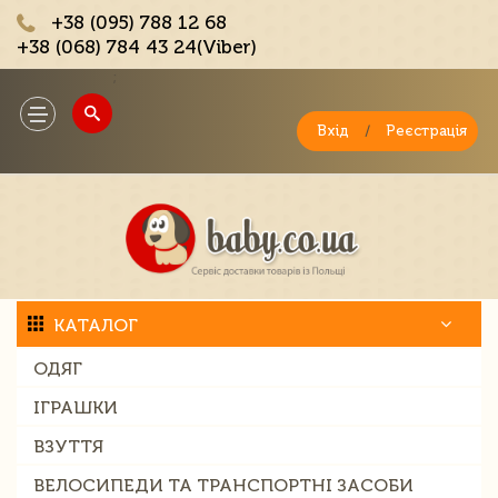
+38 (095) 788 12 68
+38 (068) 784 43 24(Viber)
;
Toggle
navigation
Вхід
/
Реєстрація
КАТАЛОГ
ОДЯГ
ІГРАШКИ
ВЗУТТЯ
ВЕЛОСИПЕДИ ТА ТРАНСПОРТНІ ЗАСОБИ