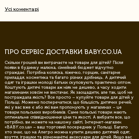
Усі коментарі
ПРО СЕРВІС ДОСТАВКИ BABY.CO.UA
Скільки грошей ви витрачаєте на товари для дітей? Після
появи в будинку малюка, сімейний бюджет відчутно
страждає. Потрібна коляска, ліжечко, горщик, санітарне
приладдя, косметика та багато різних дрібниць. А дитячий
одяг та іграшки молоді батьки скуповують практично оптом.
Коштують дитячі товари аж ніяк не дешево, а часу ходити
магазинами зовсім не вистачає. Як заощадити, але так, щоб не
постраждала якість? Все просто – купуйте товари для дітей у
Польщі. Можемо посперечатися, що більшість дитячих речей,
які у вас вже є або які вам пропонують у магазинах – це
товари польських виробників. Саме польські товари мають
оптимальне співвідношення ціни та якості. А вибрати все, що
потрібно, ви можете на нашому сайті. Інтернет-магазин
«BABY.co.ua» – ваш торговий посередник у Польщі. Багато
хто знає, що на Алегро можна купити дешево дитячий одяг,
взуття, іграшки та різноманітні аксесуари для дітей. Якщо вас