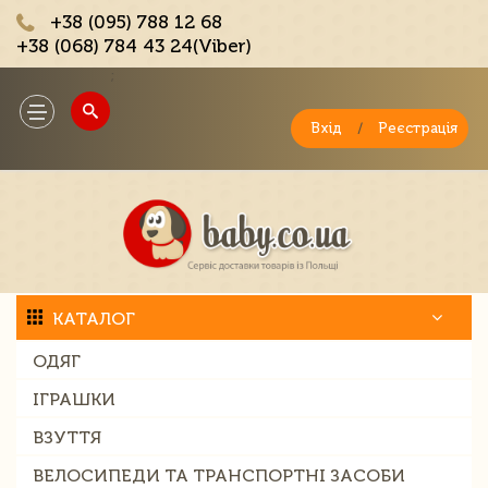
+38 (095) 788 12 68
+38 (068) 784 43 24(Viber)
;
Toggle
navigation
Вхід
/
Реєстрація
КАТАЛОГ
ОДЯГ
ІГРАШКИ
ВЗУТТЯ
ВЕЛОСИПЕДИ ТА ТРАНСПОРТНІ ЗАСОБИ