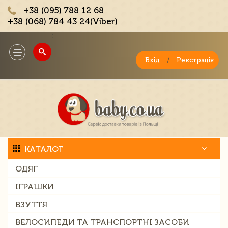
+38 (095) 788 12 68
+38 (068) 784 43 24(Viber)
;
Toggle
navigation
Вхід
/
Реєстрація
КАТАЛОГ
ОДЯГ
ІГРАШКИ
ВЗУТТЯ
ВЕЛОСИПЕДИ ТА ТРАНСПОРТНІ ЗАСОБИ