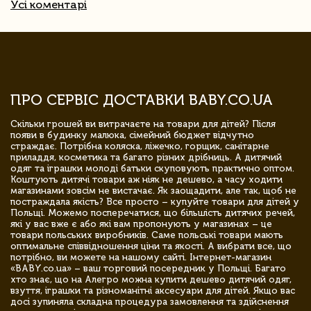
Усі коментарі
ПРО СЕРВІС ДОСТАВКИ BABY.CO.UA
Скільки грошей ви витрачаєте на товари для дітей? Після
появи в будинку малюка, сімейний бюджет відчутно
страждає. Потрібна коляска, ліжечко, горщик, санітарне
приладдя, косметика та багато різних дрібниць. А дитячий
одяг та іграшки молоді батьки скуповують практично оптом.
Коштують дитячі товари аж ніяк не дешево, а часу ходити
магазинами зовсім не вистачає. Як заощадити, але так, щоб не
постраждала якість? Все просто – купуйте товари для дітей у
Польщі. Можемо посперечатися, що більшість дитячих речей,
які у вас вже є або які вам пропонують у магазинах – це
товари польських виробників. Саме польські товари мають
оптимальне співвідношення ціни та якості. А вибрати все, що
потрібно, ви можете на нашому сайті. Інтернет-магазин
«BABY.co.ua» – ваш торговий посередник у Польщі. Багато
хто знає, що на Алегро можна купити дешево дитячий одяг,
взуття, іграшки та різноманітні аксесуари для дітей. Якщо вас
досі зупиняла складна процедура замовлення та здійснення