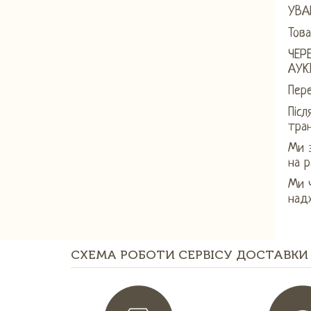
УВАГ
Това
ЧЕР
АУК
Пере
Піс
тран
Ми з
на р
Ми ч
над
СХЕМА РОБОТИ СЕРВІСУ ДОСТАВКИ 