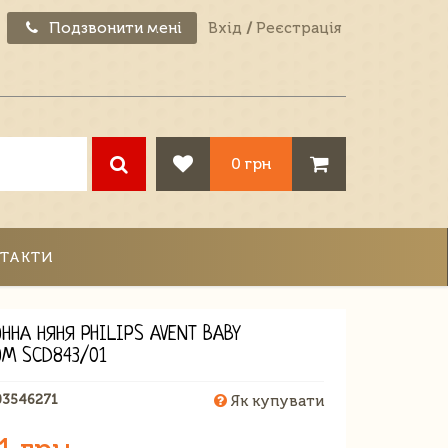
Подзвонити мені
Вхід
/
Реєстрація
0 грн
ТАКТИ
ННА НЯНЯ PHILIPS AVENT BABY
OM SCD843/01
03546271
Як купувати