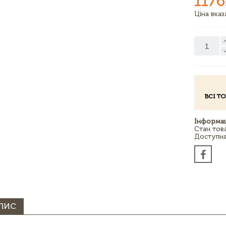
1176
Ціна вка
ВСІ Т
Інформац
Стан тов
Доступна 
ПИС