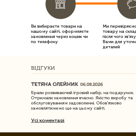
Ви вибираєте товари на
Ми перевіряємо
нашому сайті, оформляєте
товару на склад
замовлення через кошик чи
після чого зв'яз
по телефону
Вами для уточн
деталей
ВІДГУКИ
ТЕТЯНА ОЛЕЙНИК
06.08.2026
ачество
Брали розвиваючий ігровий набір, на подарунок.
Отримали замовлення вчасно. Якістю виробу та
обслуговуванням задоволенні. Обов'язково
замовлятимемо ще на цьому сайті.
Усі коментарі