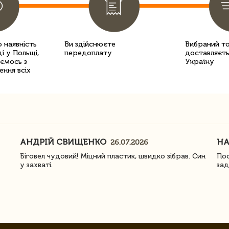
 наявність
Ви здійснюєте
Вибраний т
і у Польщі,
передоплату
доставляєть
уємось з
Україну
ення всіх
АНДРІЙ СВИЩЕНКО
Н
26.07.2026
Біговел чудовий! Міцний пластик, швидко зібрав. Син
Пос
у захваті.
зад