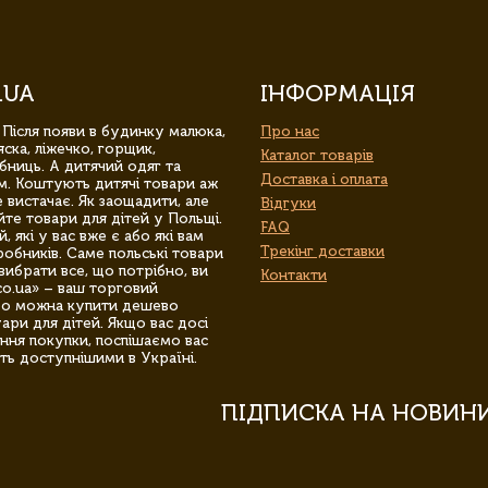
.UA
ІНФОРМАЦІЯ
 Після появи в будинку малюка,
Про нас
ска, ліжечко, горщик,
Каталог товарів
бниць. А дитячий одяг та
Доставка і оплата
м. Коштують дитячі товари аж
 вистачає. Як заощадити, але
Відгуки
йте товари для дітей у Польщі.
FAQ
 які у вас вже є або які вам
Трекінг доставки
обників. Саме польські товари
вибрати все, що потрібно, ви
Контакти
co.ua» – ваш торговий
гро можна купити дешево
уари для дітей. Якщо вас досі
ння покупки, поспішаємо вас
ть доступнішими в Україні.
ПІДПИСКА НА НОВИН