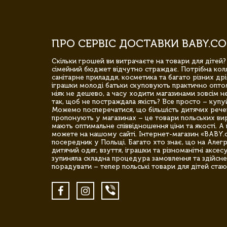
ПРО СЕРВІС ДОСТАВКИ BABY.CO
Скільки грошей ви витрачаєте на товари для дітей?
сімейний бюджет відчутно страждає. Потрібна коля
санітарне приладдя, косметика та багато різних дрі
іграшки молоді батьки скуповують практично опто
ніяк не дешево, а часу ходити магазинами зовсім не
так, щоб не постраждала якість? Все просто – купу
Можемо посперечатися, що більшість дитячих речей,
пропонують у магазинах – це товари польських вир
мають оптимальне співвідношення ціни та якості. А 
можете на нашому сайті. Інтернет-магазин «BABY.
посередник у Польщі. Багато хто знає, що на Але
дитячий одяг, взуття, іграшки та різноманітні аксес
зупиняла складна процедура замовлення та здійсне
порадувати – тепер польські товари для дітей стаю