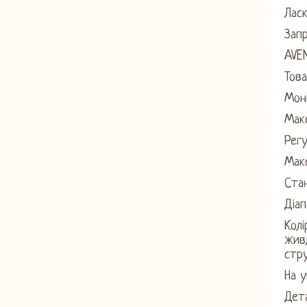
Ласк
Зап
AVE
Това
Моні
Макс
Регу
Макс
Стан
Діап
Колі
живл
стр
На у
Дета