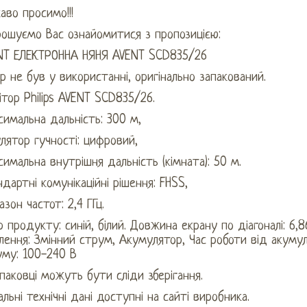
аво просимо!!!
рошуємо Вас ознайомитися з пропозицією:
NT ЕЛЕКТРОННА НЯНЯ AVENT SCD835/26
р не був у використанні, оригінально запакований.
тор Philips AVENT SCD835/26.
имальна дальність: 300 м,
лятор гучності: цифровий,
имальна внутрішня дальність (кімната): 50 м.
дартні комунікаційні рішення: FHSS,
азон частот: 2,4 ГГц.
р продукту: синій, білий. Довжина екрану по діагоналі: 6,86
ення: Змінний струм, Акумулятор, Час роботи від акумуля
уму: 100-240 В
паковці можуть бути сліди зберігання.
льні технічні дані доступні на сайті виробника.