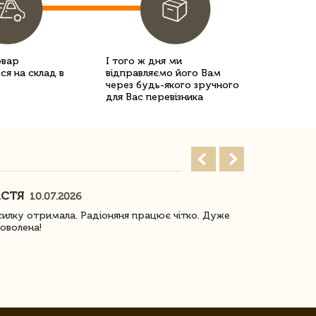
овар
І того ж дня ми
ся на склад в
відправляємо його Вам
через будь-якого зручного
для Вас перевізника
АСТЯ
ПОГОРЕЛО
10.07.2026
илку отримала. Радіоняня працює чітко. Дуже
Отримали віз
оволена!
Доставка з 
завжди була 