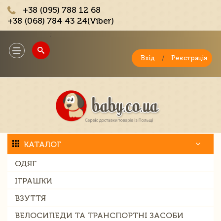
+38 (095) 788 12 68
+38 (068) 784 43 24(Viber)
;
Toggle
navigation
Вхід
/
Реєстрація
КАТАЛОГ
ОДЯГ
ІГРАШКИ
ВЗУТТЯ
ВЕЛОСИПЕДИ ТА ТРАНСПОРТНІ ЗАСОБИ