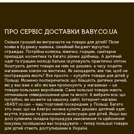
ПРО СЕРВІС ДОСТАВКИ BABY.CO.UA
Скільки грошей ви витрачаєте на товари для дітей? Після
появи в будинку малюка, сімейний бюджет відчутно
страждає. Потрібна коляска, ліжечко, горщик, санітарне
приладдя, косметика та багато різних дрібниць. А дитячий
одяг та іграшки молоді батьки скуповують практично оптом.
Коштують дитячі товари аж ніяк не дешево, а часу ходити
магазинами зовсім не вистачає. Як заощадити, але так, щоб не
постраждала якість? Все просто – купуйте товари для дітей у
Польщі. Можемо посперечатися, що більшість дитячих речей,
які у вас вже є або які вам пропонують у магазинах – це
товари польських виробників. Саме польські товари мають
оптимальне співвідношення ціни та якості. А вибрати все, що
потрібно, ви можете на нашому сайті. Інтернет-магазин
«BABY.co.ua» – ваш торговий посередник у Польщі. Багато
хто знає, що на Алегро можна купити дешево дитячий одяг,
взуття, іграшки та різноманітні аксесуари для дітей. Якщо вас
досі зупиняла складна процедура замовлення та здійснення
покупки, поспішаємо вас порадувати – тепер польські товари
для дітей стають доступнішими в Україні.