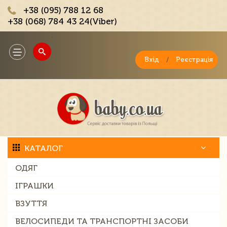
+38 (095) 788 12 68
+38 (068) 784 43 24(Viber)
;
Toggle
navigation
Вхід
/
Реєстрація
КАТАЛОГ
ОДЯГ
ІГРАШКИ
ВЗУТТЯ
ВЕЛОСИПЕДИ ТА ТРАНСПОРТНІ ЗАСОБИ