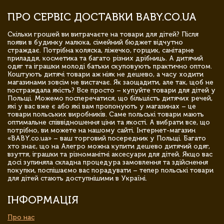
ПРО СЕРВІС ДОСТАВКИ BABY.CO.UA
Скільки грошей ви витрачаєте на товари для дітей? Після
появи в будинку малюка, сімейний бюджет відчутно
страждає. Потрібна коляска, ліжечко, горщик, санітарне
приладдя, косметика та багато різних дрібниць. А дитячий
одяг та іграшки молоді батьки скуповують практично оптом.
Коштують дитячі товари аж ніяк не дешево, а часу ходити
магазинами зовсім не вистачає. Як заощадити, але так, щоб не
постраждала якість? Все просто – купуйте товари для дітей у
Польщі. Можемо посперечатися, що більшість дитячих речей,
які у вас вже є або які вам пропонують у магазинах – це
товари польських виробників. Саме польські товари мають
оптимальне співвідношення ціни та якості. А вибрати все, що
потрібно, ви можете на нашому сайті. Інтернет-магазин
«BABY.co.ua» – ваш торговий посередник у Польщі. Багато
хто знає, що на Алегро можна купити дешево дитячий одяг,
взуття, іграшки та різноманітні аксесуари для дітей. Якщо вас
досі зупиняла складна процедура замовлення та здійснення
покупки, поспішаємо вас порадувати – тепер польські товари
для дітей стають доступнішими в Україні.
ІНФОРМАЦІЯ
Про нас