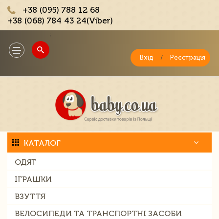
+38 (095) 788 12 68
+38 (068) 784 43 24(Viber)
;
Toggle
navigation
Вхід
/
Реєстрація
КАТАЛОГ
ОДЯГ
ІГРАШКИ
ВЗУТТЯ
ВЕЛОСИПЕДИ ТА ТРАНСПОРТНІ ЗАСОБИ