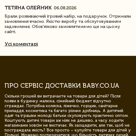
ТЕТЯНА ОЛЕЙНИК
06.08.2026
Брали розвиваючий ігровий набір, на подарунок. Отримали
замовлення вчасно. Якістю виробу та обслуговуванням
задоволенні. Обов'язково замовлятимемо ще на цьому
сайті.
Усі коментарі
ПРО СЕРВІС ДОСТАВКИ BABY.CO.UA
Скільки грошей ви витрачаєте на товари для дітей? Після
появи в будинку малюка, сімейний бюджет відчутно
страждає. Потрібна коляска, ліжечко, горщик, санітарне
приладдя, косметика та багато різних дрібниць. А дитячий
одяг та іграшки молоді батьки скуповують практично оптом.
Коштують дитячі товари аж ніяк не дешево, а часу ходити
магазинами зовсім не вистачає. Як заощадити, але так, щоб не
постраждала якість? Все просто – купуйте товари для дітей у
Польщі. Можемо посперечатися, що більшість дитячих речей,