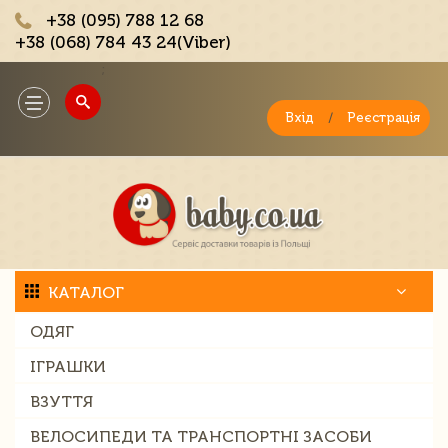
+38 (095) 788 12 68
+38 (068) 784 43 24(Viber)
;
Toggle
navigation
Вхід
/
Реєстрація
КАТАЛОГ
ОДЯГ
ІГРАШКИ
ВЗУТТЯ
ВЕЛОСИПЕДИ ТА ТРАНСПОРТНІ ЗАСОБИ