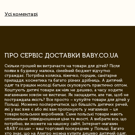
Усі коментарі
ПРО СЕРВІС ДОСТАВКИ BABY.CO.UA
Скільки грошей ви витрачаєте на товари для дітей? Після
появи в будинку малюка, сімейний бюджет відчутно
страждає. Потрібна коляска, ліжечко, горщик, санітарне
приладдя, косметика та багато різних дрібниць. А дитячий
одяг та іграшки молоді батьки скуповують практично оптом.
Коштують дитячі товари аж ніяк не дешево, а часу ходити
магазинами зовсім не вистачає. Як заощадити, але так, щоб не
постраждала якість? Все просто – купуйте товари для дітей у
Польщі. Можемо посперечатися, що більшість дитячих речей,
які у вас вже є або які вам пропонують у магазинах – це
товари польських виробників. Саме польські товари мають
оптимальне співвідношення ціни та якості. А вибрати все, що
потрібно, ви можете на нашому сайті. Інтернет-магазин
«BABY.co.ua» – ваш торговий посередник у Польщі. Багато
хто знає, що на Алегро можна купити дешево дитячий одяг,