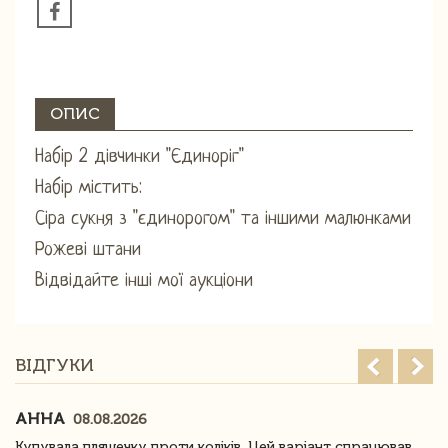
ОПИС
Набір 2 дівчинки "Єдиноріг"
Набір містить:
Сіра сукня з "єдинорогом" та іншими малюнками
Рожеві штани
Відвідайте інші мої аукціони
ВІДГУКИ
АННА
08.08.2026
Купувала пляшечку проти коліків. Цей варіант спрацював.