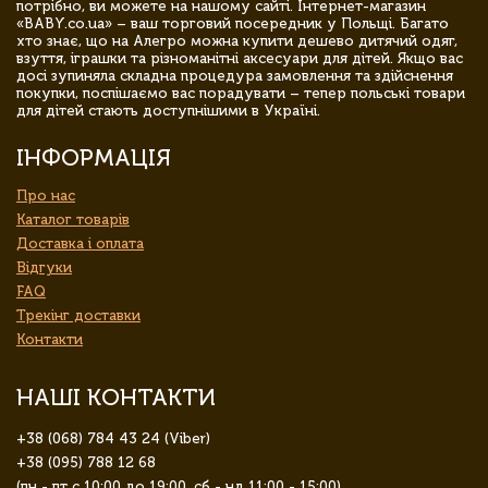
потрібно, ви можете на нашому сайті. Інтернет-магазин
«BABY.co.ua» – ваш торговий посередник у Польщі. Багато
хто знає, що на Алегро можна купити дешево дитячий одяг,
взуття, іграшки та різноманітні аксесуари для дітей. Якщо вас
досі зупиняла складна процедура замовлення та здійснення
покупки, поспішаємо вас порадувати – тепер польські товари
для дітей стають доступнішими в Україні.
ІНФОРМАЦІЯ
Про нас
Каталог товарів
Доставка і оплата
Відгуки
FAQ
Трекінг доставки
Контакти
НАШІ КОНТАКТИ
+38 (068) 784 43 24 (Viber)
+38 (095) 788 12 68
(пн - пт с 10:00 до 19:00, сб - нд 11:00 - 15:00)