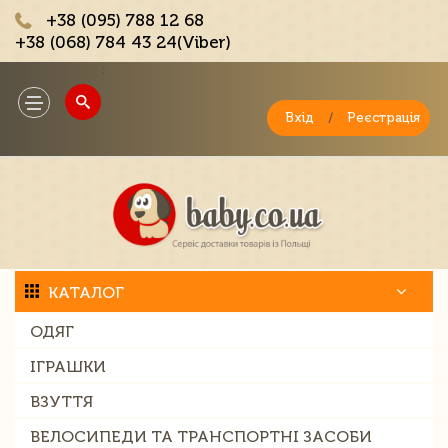
+38 (095) 788 12 68
+38 (068) 784 43 24(Viber)
;
Toggle
navigation
Вхід
/
Реєстрація
КАТАЛОГ
ОДЯГ
ІГРАШКИ
ВЗУТТЯ
ВЕЛОСИПЕДИ ТА ТРАНСПОРТНІ ЗАСОБИ