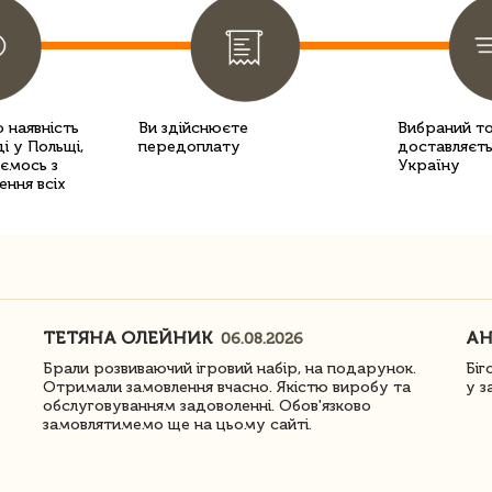
 наявність
Ви здійснюєте
Вибраний т
і у Польщі,
передоплату
доставляєть
уємось з
Україну
ення всіх
ТЕТЯНА ОЛЕЙНИК
АН
06.08.2026
Брали розвиваючий ігровий набір, на подарунок.
Біг
Отримали замовлення вчасно. Якістю виробу та
у з
обслуговуванням задоволенні. Обов'язково
замовлятимемо ще на цьому сайті.