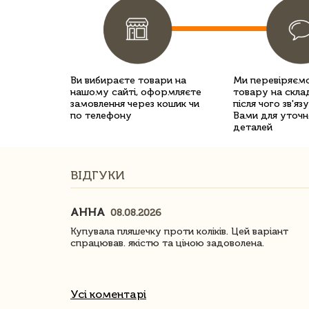
Ви вибираєте товари на
Ми перевіряємо
нашому сайті, оформляєте
товару на склад
замовлення через кошик чи
після чого зв'яз
по телефону
Вами для уточн
деталей
ВІДГУКИ
АННА
08.08.2026
ачество
Купувала пляшечку проти коліків. Цей варіант
спрацював. якістю та ціною задоволена.
Усі коментарі