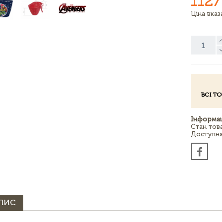
1127
Ціна вка
ВСІ Т
Інформац
Стан тов
Доступна 
ПИС