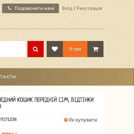
Подзвонити мені
Вхід
/
Реєстрація
0 грн
ТАКТИ
ПЕДНИЙ КОШИК ПЕРЕДНІЙ СІМ, ВІДТІНКИ
О
97171236
Як купувати