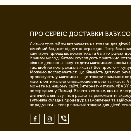
ПРО СЕРВІС ДОСТАВКИ BABY.CO
Скільки грошей ви витрачаєте на товари для дітей?
сімейний бюджет відчутно страждає. Потрібна коля
санітарне приладдя, косметика та багато різних дрі
іграшки молоді батьки скуповують практично опто
ніяк не дешево, а часу ходити магазинами зовсім не
так, щоб не постраждала якість? Все просто – купу
Можемо посперечатися, що більшість дитячих речей,
пропонують у магазинах – це товари польських вир
мають оптимальне співвідношення ціни та якості. А 
можете на нашому сайті. Інтернет-магазин «BABY.
посередник у Польщі. Багато хто знає, що на Але
дитячий одяг, взуття, іграшки та різноманітні аксес
зупиняла складна процедура замовлення та здійсне
порадувати – тепер польські товари для дітей стаю