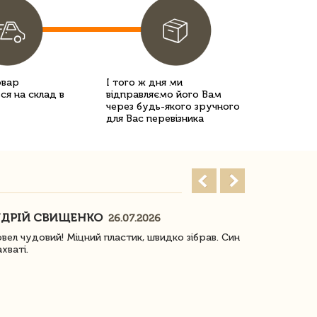
овар
І того ж дня ми
ся на склад в
відправляємо його Вам
через будь-якого зручного
для Вас перевізника
ДРІЙ СВИЩЕНКО
НАСТЯ
26.07.2026
18
овел чудовий! Міцний пластик, швидко зібрав. Син
Посилку отр
ахваті.
задоволена!