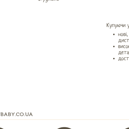
Купуючи у
нові
дист
висо
дета
дост
BABY.CO.UA