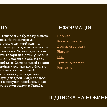
.UA
ІНФОРМАЦІЯ
 Після появи в будинку малюка,
Про нас
ска, ліжечко, горщик,
Каталог товарів
бниць. А дитячий одяг та
Доставка і оплата
м. Коштують дитячі товари аж
 вистачає. Як заощадити, але
Відгуки
йте товари для дітей у Польщі.
FAQ
 які у вас вже є або які вам
Трекінг доставки
обників. Саме польські товари
вибрати все, що потрібно, ви
Контакти
co.ua» – ваш торговий
гро можна купити дешево
уари для дітей. Якщо вас досі
ння покупки, поспішаємо вас
ть доступнішими в Україні.
ПІДПИСКА НА НОВИН