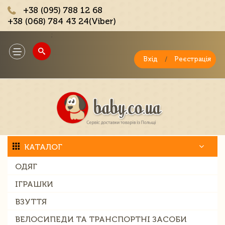
+38 (095) 788 12 68
+38 (068) 784 43 24(Viber)
;
Toggle
navigation
Вхід
/
Реєстрація
КАТАЛОГ
ОДЯГ
ІГРАШКИ
ВЗУТТЯ
ВЕЛОСИПЕДИ ТА ТРАНСПОРТНІ ЗАСОБИ