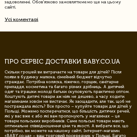
задоволенні. Обов'язково замовлятимемо ще на цьому
сайті.
Усі коментарі
ПРО СЕРВІС ДОСТАВКИ BABY.CO.UA
Скільки грошей ви витрачаєте на товари для дітей? Після
появи в будинку малюка, сімейний бюджет відчутно
страждає. Потрібна коляска, ліжечко, горщик, санітарне
приладдя, косметика та багато різних дрібниць. А дитячий
одяг та іграшки молоді батьки скуповують практично оптом.
Коштують дитячі товари аж ніяк не дешево, а часу ходити
магазинами зовсім не вистачає. Як заощадити, але так, щоб не
постраждала якість? Все просто – купуйте товари для дітей у
Польщі. Можемо посперечатися, що більшість дитячих речей,
які у вас вже є або які вам пропонують у магазинах – це
товари польських виробників. Саме польські товари мають
оптимальне співвідношення ціни та якості. А вибрати все, що
потрібно, ви можете на нашому сайті. Інтернет-магазин
«BABY.co.ua» – ваш торговий посередник у Польщі. Багато