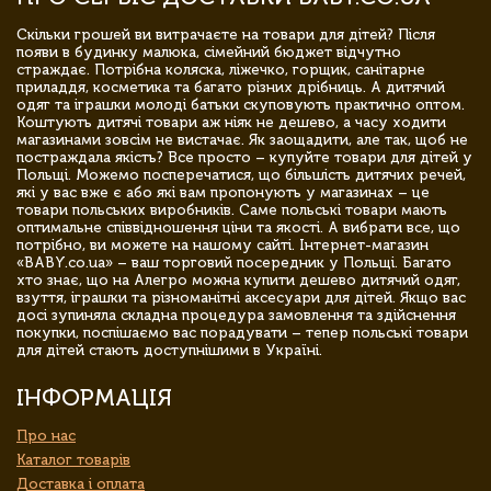
Скільки грошей ви витрачаєте на товари для дітей? Після
появи в будинку малюка, сімейний бюджет відчутно
страждає. Потрібна коляска, ліжечко, горщик, санітарне
приладдя, косметика та багато різних дрібниць. А дитячий
одяг та іграшки молоді батьки скуповують практично оптом.
Коштують дитячі товари аж ніяк не дешево, а часу ходити
магазинами зовсім не вистачає. Як заощадити, але так, щоб не
постраждала якість? Все просто – купуйте товари для дітей у
Польщі. Можемо посперечатися, що більшість дитячих речей,
які у вас вже є або які вам пропонують у магазинах – це
товари польських виробників. Саме польські товари мають
оптимальне співвідношення ціни та якості. А вибрати все, що
потрібно, ви можете на нашому сайті. Інтернет-магазин
«BABY.co.ua» – ваш торговий посередник у Польщі. Багато
хто знає, що на Алегро можна купити дешево дитячий одяг,
взуття, іграшки та різноманітні аксесуари для дітей. Якщо вас
досі зупиняла складна процедура замовлення та здійснення
покупки, поспішаємо вас порадувати – тепер польські товари
для дітей стають доступнішими в Україні.
ІНФОРМАЦІЯ
Про нас
Каталог товарів
Доставка і оплата