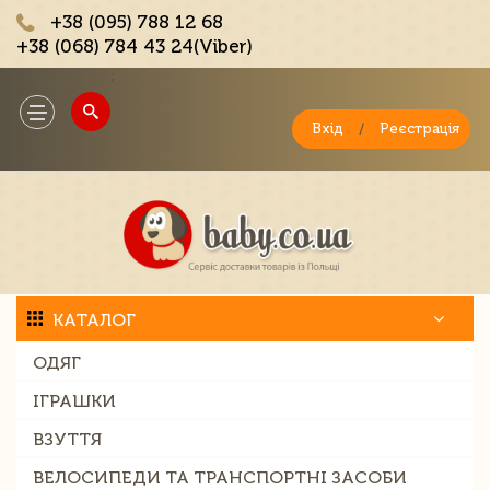
+38 (095) 788 12 68
+38 (068) 784 43 24(Viber)
;
Toggle
navigation
Вхід
/
Реєстрація
КАТАЛОГ
ОДЯГ
ІГРАШКИ
ВЗУТТЯ
ВЕЛОСИПЕДИ ТА ТРАНСПОРТНІ ЗАСОБИ