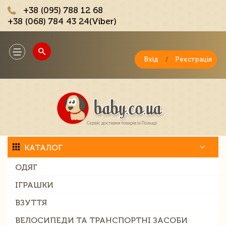
+38 (095) 788 12 68
+38 (068) 784 43 24(Viber)
;
Toggle
navigation
Вхід
/
Реєстрація
КАТАЛОГ
ОДЯГ
ІГРАШКИ
ВЗУТТЯ
ВЕЛОСИПЕДИ ТА ТРАНСПОРТНІ ЗАСОБИ