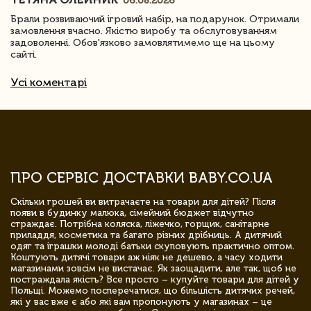
06.08.2026
Брали розвиваючий ігровий набір, на подарунок. Отримали
замовлення вчасно. Якістю виробу та обслуговуванням
задоволенні. Обов'язково замовлятимемо ще на цьому
сайті.
Усі коментарі
ПРО СЕРВІС ДОСТАВКИ BABY.CO.UA
Скільки грошей ви витрачаєте на товари для дітей? Після
появи в будинку малюка, сімейний бюджет відчутно
страждає. Потрібна коляска, ліжечко, горщик, санітарне
приладдя, косметика та багато різних дрібниць. А дитячий
одяг та іграшки молоді батьки скуповують практично оптом.
Коштують дитячі товари аж ніяк не дешево, а часу ходити
магазинами зовсім не вистачає. Як заощадити, але так, щоб не
постраждала якість? Все просто – купуйте товари для дітей у
Польщі. Можемо посперечатися, що більшість дитячих речей,
які у вас вже є або які вам пропонують у магазинах – це