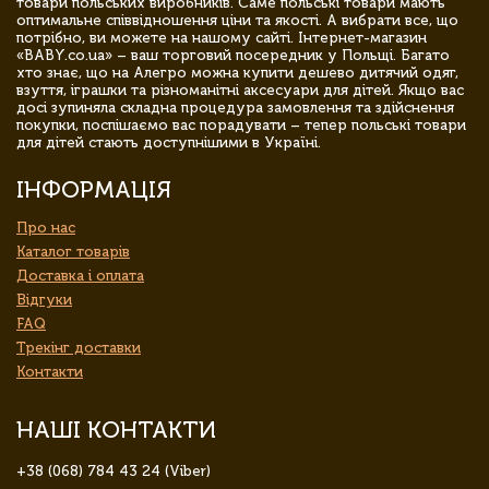
товари польських виробників. Саме польські товари мають
оптимальне співвідношення ціни та якості. А вибрати все, що
потрібно, ви можете на нашому сайті. Інтернет-магазин
«BABY.co.ua» – ваш торговий посередник у Польщі. Багато
хто знає, що на Алегро можна купити дешево дитячий одяг,
взуття, іграшки та різноманітні аксесуари для дітей. Якщо вас
досі зупиняла складна процедура замовлення та здійснення
покупки, поспішаємо вас порадувати – тепер польські товари
для дітей стають доступнішими в Україні.
ІНФОРМАЦІЯ
Про нас
Каталог товарів
Доставка і оплата
Відгуки
FAQ
Трекінг доставки
Контакти
НАШІ КОНТАКТИ
+38 (068) 784 43 24 (Viber)