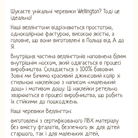
Шукаєте унікальні черевики Wellington? Тоді це
ідеально!
Наші веллінгтони відрізняються простотою,
одноколірною фактурою, високою якістю, а
головне, що вони виготовлені в Польщі від А до
Я.
Внутрішня частина веллінгтонів наповнена білим
внутрішнім носком, який одягається в процесі
виробництва. Складається з 100% бавовни.
Зовні ми бачимо красивий джинсовий колір зі
стильною наклейкою з написом «маленький
дощ» і мотивом дощу. Ці наклейки ретельно
зварюються в процесі виробництва, що робить
їх стійкими до пошкоджень.
Наші черевики Веллінгтон:
виготовлені з сертифікованого ПВХ матеріалу
без вмісту фталатів, безпечного як для дітей
старшого, так і для маленьких дітей,