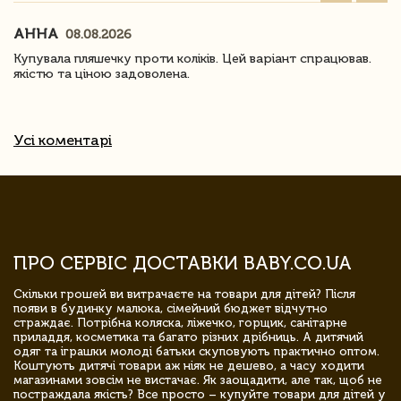
АННА
08.08.2026
Купувала пляшечку проти коліків. Цей варіант спрацював.
якістю та ціною задоволена.
Усі коментарі
ПРО СЕРВІС ДОСТАВКИ BABY.CO.UA
Скільки грошей ви витрачаєте на товари для дітей? Після
появи в будинку малюка, сімейний бюджет відчутно
страждає. Потрібна коляска, ліжечко, горщик, санітарне
приладдя, косметика та багато різних дрібниць. А дитячий
одяг та іграшки молоді батьки скуповують практично оптом.
Коштують дитячі товари аж ніяк не дешево, а часу ходити
магазинами зовсім не вистачає. Як заощадити, але так, щоб не
постраждала якість? Все просто – купуйте товари для дітей у