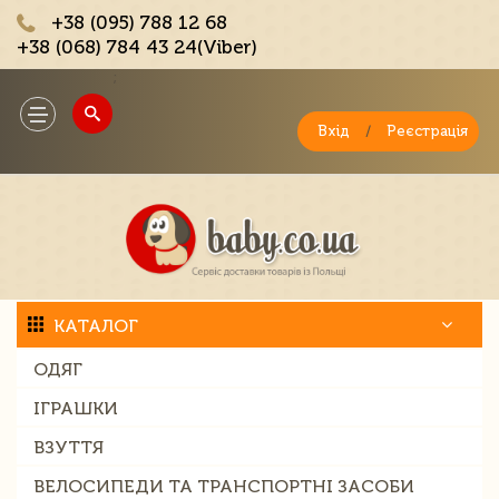
+38 (095) 788 12 68
+38 (068) 784 43 24(Viber)
;
Toggle
navigation
Вхід
/
Реєстрація
КАТАЛОГ
ОДЯГ
ІГРАШКИ
ВЗУТТЯ
ВЕЛОСИПЕДИ ТА ТРАНСПОРТНІ ЗАСОБИ