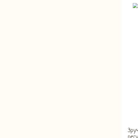
Зруч
регу