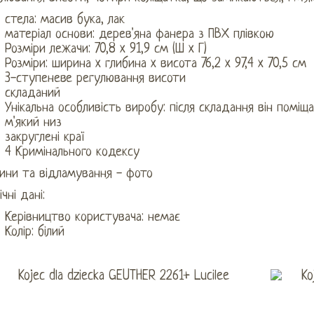
стела: масив бука, лак
матеріал основи: дерев'яна фанера з ПВХ плівкою
Розміри лежачи: 70,8 x 91,9 см (Ш x Г)
Розміри: ширина x глибина x висота 76,2 x 97,4 x 70,5 см
3-ступеневе регулювання висоти
складаний
Унікальна особливість виробу: після складання він поміщ
м'який низ
закруглені краї
4 Кримінального кодексу
ини та відламування - фото
ічні дані:
Керівництво користувача: немає
Колір: білий