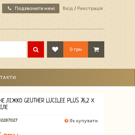
Подзвонити мені
Вхід
/
Реєстрація
0 грн
ТАКТИ
НЕ ЛІЖКО GEUTHER LUCILEE PLUS 76,2 Х
ІЛЕ
92287027
Як купувати