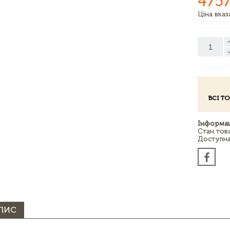
4757
Ціна вка
ВСІ Т
Інформац
Стан тов
Доступна 
ПИС