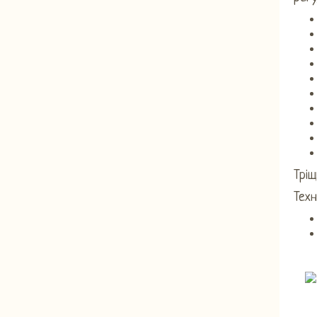
Тріщ
Техн