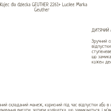
ДИТЯЧИЙ 
Зручний с
відпустки
ступеневе
що замика
кожен ден
ний складаний манеж, корисний під час відпустки або в
лювання висоти, чотири коліщатка, що замикаються, і м'я