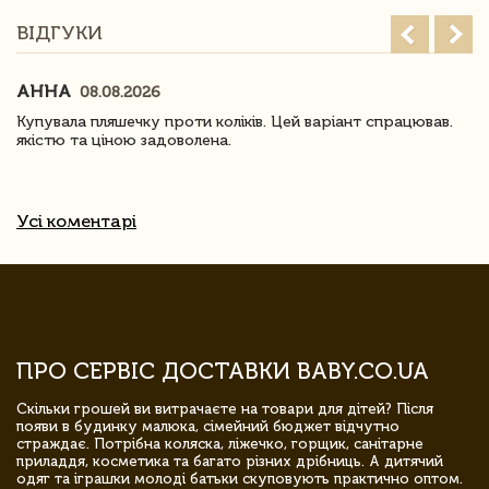
ВІДГУКИ
АННА
08.08.2026
Купувала пляшечку проти коліків. Цей варіант спрацював.
якістю та ціною задоволена.
Усі коментарі
ПРО СЕРВІС ДОСТАВКИ BABY.CO.UA
Скільки грошей ви витрачаєте на товари для дітей? Після
появи в будинку малюка, сімейний бюджет відчутно
страждає. Потрібна коляска, ліжечко, горщик, санітарне
приладдя, косметика та багато різних дрібниць. А дитячий
одяг та іграшки молоді батьки скуповують практично оптом.