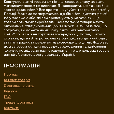
Коштують дитячі товари аж ніяк не дешево, а часу ходити
магазинами зовсім не вистачає. Як заощадити, але так, щоб не
постраждала якість? Все просто – купуйте товари для дітей у
Польщі. Можемо посперечатися, що більшість дитячих речей,
які у вас вже є або які вам пропонують у магазинах – це
товари польських виробників. Саме польські товари мають
оптимальне співвідношення ціни та якості. А вибрати все, що
потрібно, ви можете на нашому сайті. Інтернет-магазин
«BABY.co.ua» – ваш торговий посередник у Польщі. Багато
хто знає, що на Алегро можна купити дешево дитячий одяг,
взуття, іграшки та різноманітні аксесуари для дітей. Якщо вас
досі зупиняла складна процедура замовлення та здійснення
покупки, поспішаємо вас порадувати – тепер польські товари
для дітей стають доступнішими в Україні.
ІНФОРМАЦІЯ
Про нас
Каталог товарів
Доставка і оплата
Відгуки
FAQ
Трекінг доставки
Контакти