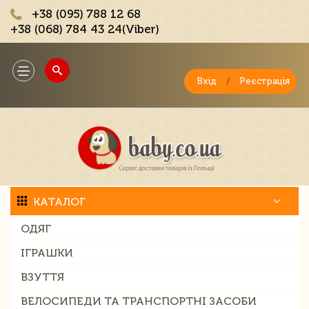
+38 (095) 788 12 68
+38 (068) 784 43 24(Viber)
;
Toggle
navigation
Вхід
/
Реєстрація
КАТАЛОГ
ОДЯГ
ІГРАШКИ
ВЗУТТЯ
ВЕЛОСИПЕДИ ТА ТРАНСПОРТНІ ЗАСОБИ