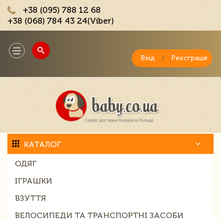
+38 (095) 788 12 68
+38 (068) 784 43 24(Viber)
;
Toggle
navigation
Вхід
/
Реєстрація
КАТАЛОГ
ОДЯГ
ІГРАШКИ
ВЗУТТЯ
ВЕЛОСИПЕДИ ТА ТРАНСПОРТНІ ЗАСОБИ