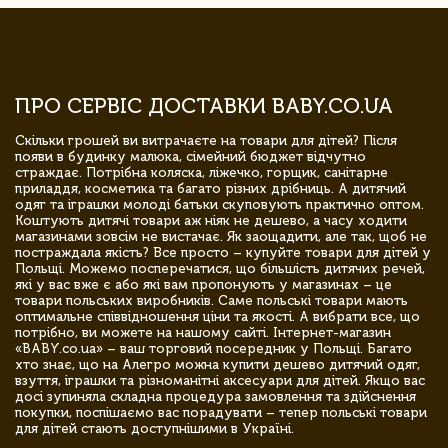
ПРО СЕРВІС ДОСТАВКИ BABY.CO.UA
Скільки грошей ви витрачаєте на товари для дітей? Після
появи в будинку малюка, сімейний бюджет відчутно
страждає. Потрібна коляска, ліжечко, горщик, санітарне
приладдя, косметика та багато різних дрібниць. А дитячий
одяг та іграшки молоді батьки скуповують практично оптом.
Коштують дитячі товари аж ніяк не дешево, а часу ходити
магазинами зовсім не вистачає. Як заощадити, але так, щоб не
постраждала якість? Все просто – купуйте товари для дітей у
Польщі. Можемо посперечатися, що більшість дитячих речей,
які у вас вже є або які вам пропонують у магазинах – це
товари польських виробників. Саме польські товари мають
оптимальне співвідношення ціни та якості. А вибрати все, що
потрібно, ви можете на нашому сайті. Інтернет-магазин
«BABY.co.ua» – ваш торговий посередник у Польщі. Багато
хто знає, що на Алегро можна купити дешево дитячий одяг,
взуття, іграшки та різноманітні аксесуари для дітей. Якщо вас
досі зупиняла складна процедура замовлення та здійснення
покупки, поспішаємо вас порадувати – тепер польські товари
для дітей стають доступнішими в Україні.