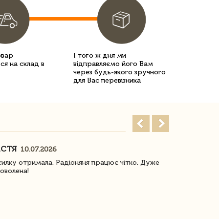
овар
І того ж дня ми
ся на склад в
відправляємо його Вам
через будь-якого зручного
для Вас перевізника
АСТЯ
ПОГОРЕЛО
10.07.2026
илку отримала. Радіоняня працює чітко. Дуже
Отримали віз
оволена!
Доставка з 
завжди була 