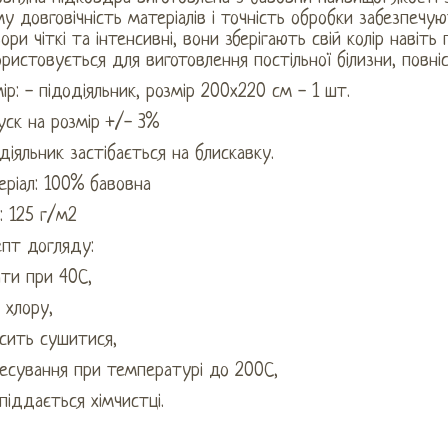
у довговічність матеріалів і точність обробки забезпечую
ори чіткі та інтенсивні, вони зберігають свій колір навіть 
ристовується для виготовлення постільної білизни, повніст
ір: - підодіяльник, розмір 200х220 см - 1 шт.
ск на розмір +/- 3%
діяльник застібається на блискавку.
ріал: 100% бавовна
: 125 г/м2
епт догляду:
ти при 40С,
 хлору,
сить сушитися,
ресування при температурі до 200С,
піддається хімчистці.