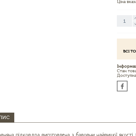
Ціна вка
ВСІ Т
Інформац
Стан тов
Доступна 
ПИС
вняна підковдра виготовлена ​​з бавовни найвищої якості