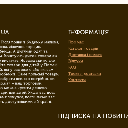
.UA
ІНФОРМАЦІЯ
 Після появи в будинку малюка,
Про нас
ска, ліжечко, горщик,
Каталог товарів
бниць. А дитячий одяг та
Доставка і оплата
м. Коштують дитячі товари аж
 вистачає. Як заощадити, але
Відгуки
йте товари для дітей у Польщі.
FAQ
 які у вас вже є або які вам
Трекінг доставки
обників. Саме польські товари
вибрати все, що потрібно, ви
Контакти
co.ua» – ваш торговий
гро можна купити дешево
уари для дітей. Якщо вас досі
ння покупки, поспішаємо вас
ть доступнішими в Україні.
ПІДПИСКА НА НОВИН