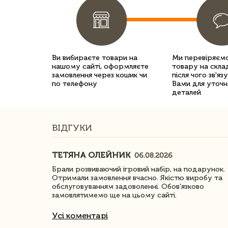
Ви вибираєте товари на
Ми перевіряємо
нашому сайті, оформляєте
товару на склад
замовлення через кошик чи
після чого зв'яз
по телефону
Вами для уточн
деталей
ВІДГУКИ
ТЕТЯНА ОЛЕЙНИК
06.08.2026
ачество
Брали розвиваючий ігровий набір, на подарунок.
Отримали замовлення вчасно. Якістю виробу та
обслуговуванням задоволенні. Обов'язково
замовлятимемо ще на цьому сайті.
Усі коментарі