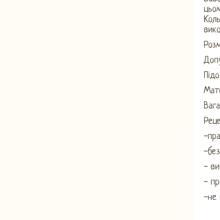
цьом
Коль
вико
Розм
Допу
Підо
Мате
Вага
Рец
-пра
-без
- ви
- п
-не 