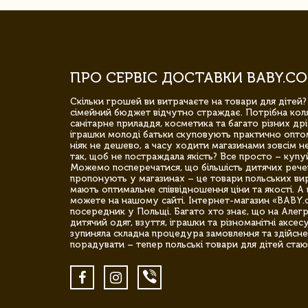
ПРО СЕРВІС ДОСТАВКИ BABY.CO
Скільки грошей ви витрачаєте на товари для дітей?
сімейний бюджет відчутно страждає. Потрібна коля
санітарне приладдя, косметика та багато різних дрі
іграшки молоді батьки скуповують практично опто
ніяк не дешево, а часу ходити магазинами зовсім не
так, щоб не постраждала якість? Все просто – купу
Можемо посперечатися, що більшість дитячих речей,
пропонують у магазинах – це товари польських вир
мають оптимальне співвідношення ціни та якості. А 
можете на нашому сайті. Інтернет-магазин «BABY.
посередник у Польщі. Багато хто знає, що на Але
дитячий одяг, взуття, іграшки та різноманітні аксес
зупиняла складна процедура замовлення та здійсне
порадувати – тепер польські товари для дітей стаю