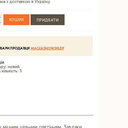
зана з доставкою в Україну
КОШИК
ПРИДБАТИ
ОВАРИ ПРОДАВЦЯ
MAGIASNOWSKLEP
ія
ару: новий
кількість: 3
 з міцним щільним плетінням. Завдяки