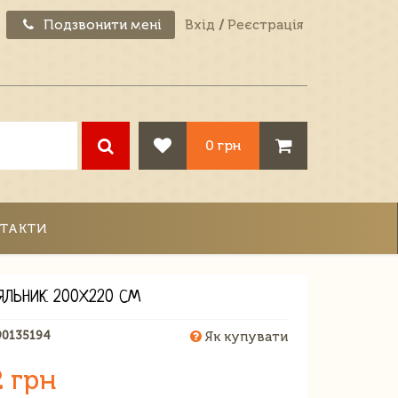
Подзвонити мені
Вхід
/
Реєстрація
0 грн
ТАКТИ
ЯЛЬНИК 200Х220 СМ
90135194
Як купувати
2 грн