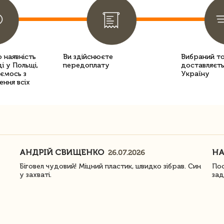
 наявність
Ви здійснюєте
Вибраний т
і у Польщі,
передоплату
доставляєть
уємось з
Україну
ення всіх
АНДРІЙ СВИЩЕНКО
Н
26.07.2026
Біговел чудовий! Міцний пластик, швидко зібрав. Син
Пос
у захваті.
зад