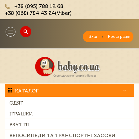
+38 (095) 788 12 68
+38 (068) 784 43 24(Viber)
;
Toggle
navigation
Вхід
/
Реєстрація
КАТАЛОГ
ОДЯГ
ІГРАШКИ
ВЗУТТЯ
ВЕЛОСИПЕДИ ТА ТРАНСПОРТНІ ЗАСОБИ