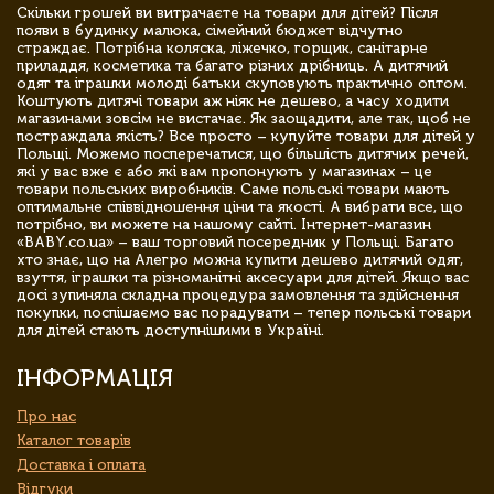
Скільки грошей ви витрачаєте на товари для дітей? Після
появи в будинку малюка, сімейний бюджет відчутно
страждає. Потрібна коляска, ліжечко, горщик, санітарне
приладдя, косметика та багато різних дрібниць. А дитячий
одяг та іграшки молоді батьки скуповують практично оптом.
Коштують дитячі товари аж ніяк не дешево, а часу ходити
магазинами зовсім не вистачає. Як заощадити, але так, щоб не
постраждала якість? Все просто – купуйте товари для дітей у
Польщі. Можемо посперечатися, що більшість дитячих речей,
які у вас вже є або які вам пропонують у магазинах – це
товари польських виробників. Саме польські товари мають
оптимальне співвідношення ціни та якості. А вибрати все, що
потрібно, ви можете на нашому сайті. Інтернет-магазин
«BABY.co.ua» – ваш торговий посередник у Польщі. Багато
хто знає, що на Алегро можна купити дешево дитячий одяг,
взуття, іграшки та різноманітні аксесуари для дітей. Якщо вас
досі зупиняла складна процедура замовлення та здійснення
покупки, поспішаємо вас порадувати – тепер польські товари
для дітей стають доступнішими в Україні.
ІНФОРМАЦІЯ
Про нас
Каталог товарів
Доставка і оплата
Відгуки