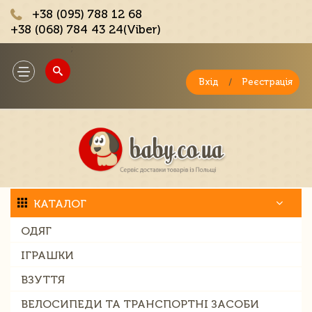
+38 (095) 788 12 68
+38 (068) 784 43 24(Viber)
;
Toggle
navigation
Вхід
/
Реєстрація
КАТАЛОГ
ОДЯГ
ІГРАШКИ
ВЗУТТЯ
ВЕЛОСИПЕДИ ТА ТРАНСПОРТНІ ЗАСОБИ