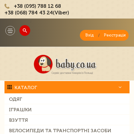
+38 (095) 788 12 68
+38 (068) 784 43 24(Viber)
;
Toggle
navigation
Вхід
/
Реєстрація
КАТАЛОГ
ОДЯГ
ІГРАШКИ
ВЗУТТЯ
ВЕЛОСИПЕДИ ТА ТРАНСПОРТНІ ЗАСОБИ