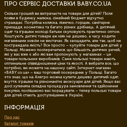
ПРО СЕРВІС ДОСТАВКИ BABY.CO.UA
Скільки грошей ви витрачаєте на товари для дітей? Після
появи в будинку малюка, сімейний бюджет відчутно
страждає. Потрібна коляска, ліжечко, горщик, санітарне
приладдя, косметика та багато різних дрібниць. А дитячий
одяг та іграшки молоді батьки скуповують практично оптом.
Коштують дитячі товари аж ніяк не дешево, а часу ходити
магазинами зовсім не вистачає. Як заощадити, але так, щоб не
постраждала якість? Все просто – купуйте товари для дітей у
Польщі. Можемо посперечатися, що більшість дитячих речей,
які у вас вже є або які вам пропонують у магазинах – це
товари польських виробників. Саме польські товари мають
оптимальне співвідношення ціни та якості. А вибрати все, що
потрібно, ви можете на нашому сайті. Інтернет-магазин
«BABY.co.ua» – ваш торговий посередник у Польщі. Багато
хто знає, що на Алегро можна купити дешево дитячий одяг,
взуття, іграшки та різноманітні аксесуари для дітей. Якщо вас
досі зупиняла складна процедура замовлення та здійснення
покупки, поспішаємо вас порадувати – тепер польські товари
для дітей стають доступнішими в Україні.
ІНФОРМАЦІЯ
Про нас
Каталог товарів