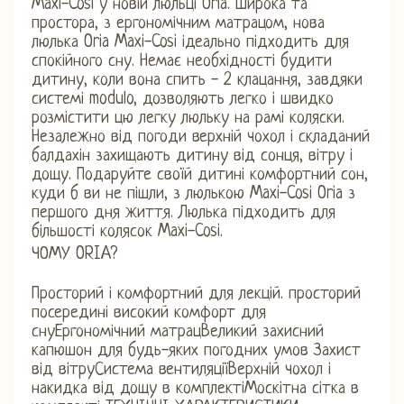
Maxi-Cosi у новій люльці Oria. Широка та
простора, з ергономічним матрацом, нова
люлька Oria Maxi-Cosi ідеально підходить для
спокійного сну. Немає необхідності будити
дитину, коли вона спить - 2 клацання, завдяки
системі modulo, дозволяють легко і швидко
розмістити цю легку люльку на рамі коляски.
Незалежно від погоди верхній чохол і складаний
балдахін захищають дитину від сонця, вітру і
дощу. Подаруйте своїй дитині комфортний сон,
куди б ви не пішли, з люлькою Maxi-Cosi Oria з
першого дня життя. Люлька підходить для
більшості колясок Maxi-Cosi.
ЧОМУ ORIA?
Просторий і комфортний для лекцій. просторий
посередині високий комфорт для
снуЕргономічний матрацВеликий захисний
капюшон для будь-яких погодних умов Захист
від вітруСистема вентиляціїВерхній чохол і
накидка від дощу в комплектіМоскітна сітка в