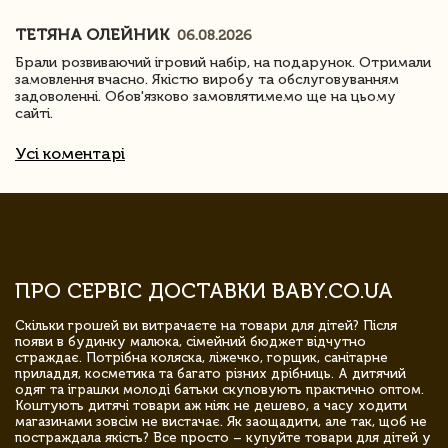
ТЕТЯНА ОЛЕЙНИК
06.08.2026
Брали розвиваючий ігровий набір, на подарунок. Отримали
замовлення вчасно. Якістю виробу та обслуговуванням
задоволенні. Обов'язково замовлятимемо ще на цьому
сайті.
Усі коментарі
ПРО СЕРВІС ДОСТАВКИ BABY.CO.UA
Скільки грошей ви витрачаєте на товари для дітей? Після
появи в будинку малюка, сімейний бюджет відчутно
страждає. Потрібна коляска, ліжечко, горщик, санітарне
приладдя, косметика та багато різних дрібниць. А дитячий
одяг та іграшки молоді батьки скуповують практично оптом.
Коштують дитячі товари аж ніяк не дешево, а часу ходити
магазинами зовсім не вистачає. Як заощадити, але так, щоб не
постраждала якість? Все просто – купуйте товари для дітей у