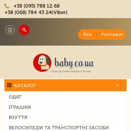
+38 (095) 788 12 68
+38 (068) 784 43 24(Viber)
;
Toggle
navigation
Вхід
/
Реєстрація
КАТАЛОГ
ОДЯГ
ІГРАШКИ
ВЗУТТЯ
ВЕЛОСИПЕДИ ТА ТРАНСПОРТНІ ЗАСОБИ