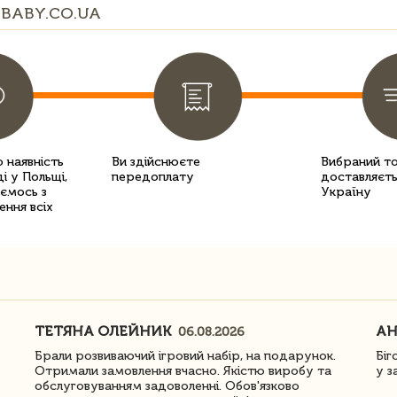
BABY.CO.UA
 наявність
Ви здійснюєте
Вибраний т
і у Польщі,
передоплату
доставляєть
уємось з
Україну
ення всіх
ТЕТЯНА ОЛЕЙНИК
АН
06.08.2026
Брали розвиваючий ігровий набір, на подарунок.
Біг
Отримали замовлення вчасно. Якістю виробу та
у з
обслуговуванням задоволенні. Обов'язково