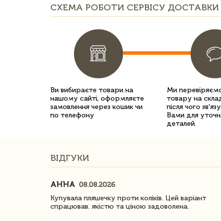
СХЕМА РОБОТИ СЕРВІСУ ДОСТАВКИ 
Ви вибираєте товари на
Ми перевіряємо
нашому сайті, оформляєте
товару на склад
замовлення через кошик чи
після чого зв'яз
по телефону
Вами для уточн
деталей
ВІДГУКИ
АННА
08.08.2026
ачество
Купувала пляшечку проти коліків. Цей варіант
спрацював. якістю та ціною задоволена.