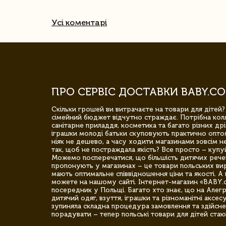
Усі коментарі
ПРО СЕРВІС ДОСТАВКИ BABY.CO
Скільки грошей ви витрачаєте на товари для дітей?
сімейний бюджет відчутно страждає. Потрібна коля
санітарне приладдя, косметика та багато різних дрі
іграшки молоді батьки скуповують практично опто
ніяк не дешево, а часу ходити магазинами зовсім не
так, щоб не постраждала якість? Все просто – купу
Можемо посперечатися, що більшість дитячих речей,
пропонують у магазинах – це товари польських вир
мають оптимальне співвідношення ціни та якості. А 
можете на нашому сайті. Інтернет-магазин «BABY.
посередник у Польщі. Багато хто знає, що на Але
дитячий одяг, взуття, іграшки та різноманітні аксес
зупиняла складна процедура замовлення та здійсне
порадувати – тепер польські товари для дітей стаю