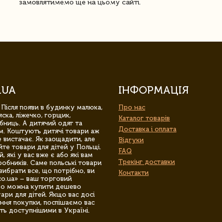
замовлятимемо ще на цьому сайті.
.UA
ІНФОРМАЦІЯ
 Після появи в будинку малюка,
Про нас
ска, ліжечко, горщик,
Каталог товарів
бниць. А дитячий одяг та
Доставка і оплата
м. Коштують дитячі товари аж
 вистачає. Як заощадити, але
Відгуки
йте товари для дітей у Польщі.
FAQ
 які у вас вже є або які вам
Трекінг доставки
обників. Саме польські товари
вибрати все, що потрібно, ви
Контакти
co.ua» – ваш торговий
гро можна купити дешево
уари для дітей. Якщо вас досі
ння покупки, поспішаємо вас
ть доступнішими в Україні.