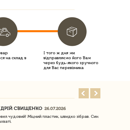
овар
І того ж дня ми
ся на склад в
відправляємо його Вам
через будь-якого зручного
для Вас перевізника
ДРІЙ СВИЩЕНКО
НАСТЯ
26.07.2026
18
овел чудовий! Міцний пластик, швидко зібрав. Син
Посилку отр
ахваті.
задоволена!