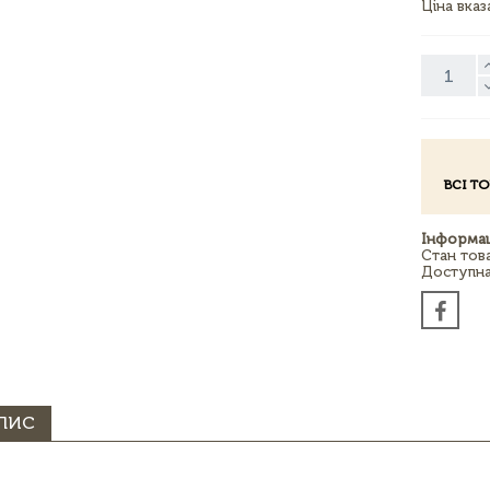
Ціна вка
ВСІ Т
Інформац
Стан тов
Доступна 
ПИС